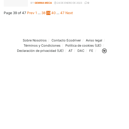
BY
GEMMA MECA
26 DE ENERO DE 2023
0
Este es el autobús eléctrico diseñado y fabric
África
BY
GEMMA MECA
25 DE ENERO DE 2023
0
Llega el Tesla Semi el camión eléctrico con una
autonomía de más de 800 kilómetros
BY
GEMMA MECA
24 DE ENERO DE 2023
0
Page 39 of 47
Prev
1
…
38
39
40
…
47
Next
Sobre Nosotros
Contacto Ecodriver
Aviso legal
Términos y Condiciones
Política de cookies (UE)
Declaración de privacidad (UE)
AT
DAC
FE