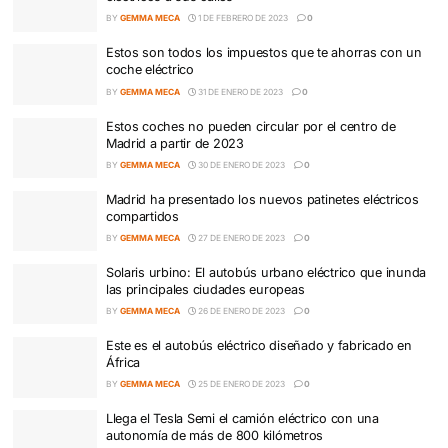
BY
GEMMA MECA
2 DE FEBRERO DE 2023
0
Madrid incorpora cada vez más líneas de aut
eléctricos a sus calles
BY
GEMMA MECA
1 DE FEBRERO DE 2023
0
Estos son todos los impuestos que te ahorras
coche eléctrico
BY
GEMMA MECA
31 DE ENERO DE 2023
0
Estos coches no pueden circular por el centro
Madrid a partir de 2023
BY
GEMMA MECA
30 DE ENERO DE 2023
0
Madrid ha presentado los nuevos patinetes elé
compartidos
BY
GEMMA MECA
27 DE ENERO DE 2023
0
Solaris urbino: El autobús urbano eléctrico qu
las principales ciudades europeas