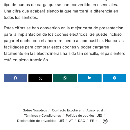
subvenciones y unos precios que favorecen la instalació
electrolineras y de calles llenas de coches eléctricos.
Las
electrolineras aumentarán en número este 2023
co
también la llegada de coches eléctricos. Con lo cual, el 
en aumento de este tipo de dispositivos favorecerá las v
la comodidad de unos usuarios satisfechos. Teniendo en
que la electricidad es un buen más barato y accesible, la
facilidades para hacer este cambio son enormes.
El coche eléctrico barato y eficiente gracias a las electro
El
ahorro con la compra de un coche eléctrico
no se que
en la cantidad de dinero que se acabará pagando con es
vehículo. Sino que también será una realidad con la lleg
tipo de puntos de carga que se han convertido en esenci
Una cifra que acabará siendo la que marcará la diferenc
todos los sentidos.
Estas cifras se han convertido en la mejor carta de pres