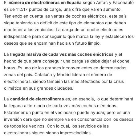
nuevos que se han convertido en la mejor opción para un
libre de contaminación. Las ciudades verdes dejan paso 
pueblos y gran pate del territorio que dará salida a esta 
sostenible.
Este es el número de electrolineras que existen en Espa
implementar el coche eléctrico
El
número de electrolineras en España
según Anfac y F
es de 11.517 puntos de carga, una cifra que va en aumen
Teniendo en cuenta las ventas de coches eléctricos, este
sigue teniendo un déficit de este tipo de elementos que 
mantener a los vehículos. La carga de un coche eléctric
indispensable para conseguir lo que marca la ley y estab
deseos que se encaminan hacia un futuro limpio.
La
llegada masiva de cada vez más coches eléctricos
y
hecho de que para conseguir una carga se debe dejar el
horas. Es uno de los grandes inconvenientes en determi