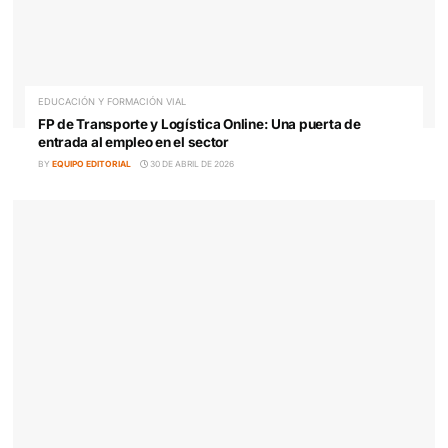
EDUCACIÓN Y FORMACIÓN VIAL
Profesor de Formación Vial: la profesión que está
transformando cómo nos movemos
BY
EQUIPO EDITORIAL
8 DE MAYO DE 2026
EDUCACIÓN Y FORMACIÓN VIAL