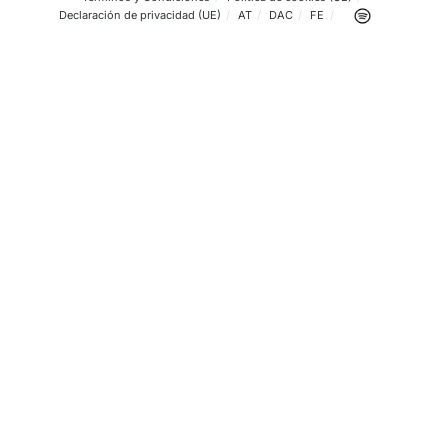
III Premio Homero para Adelaida Arias Fernández, la
primera profesora de autoescuela de España
BY
EQUIPO EDITORIAL
6 DE ABRIL DE 2026
AL DÍA CON LAS NORMAS
Cursos de Sensibilización y Reeducación Vial del Pe