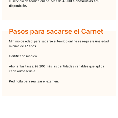
vehículos profesionales.
Pioneros en teleformación, con más de
20 años de experiencia en
el
Videolearning
.
Cómo obtener el teórico de
conducir online
Para
sacarse el teórico online
es un requisito fundamental se
mayor de 17 años, residente en España, y aprobar el examen t
Posteriormente, necesitarás tener al menos 18 años, superar l
pruebas aptitud psicofísicas, y aprobar el examen práctico de
conducir.
La formación online ofrecida no es solamente para
sacarse el
teórico por libre
. En Ecodriver hacemos cualquier persona pu
sacarse el carnet de conducir en su autoescuela más cercan
el servicio de teórica online. Más de
4.000 autoescuelas a tu
disposición.