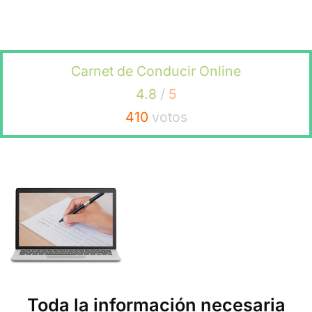
Alejandro





Llevaba tiempo queriendo sacar el carnet de moto A2 pero no t
horarios fijos en el trabajo. Con el intensivo de teórica online de
Ecodriver lo preparé a mi propio ritmo en tiempo récord.
Emma





Tenía muchas dudas sobre si estudiar por libre o apuntarme a u
academia, pero Ecodriver es el equilibrio perfecto. Te da la libe
un curso online con el respaldo y la validez de tu autoescuela
tradicional.
Jaime




