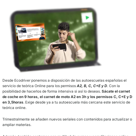
conducir vehículos que no superen la masa máxima autorizada de 
que estén diseñados para
menos de 8 pasajeros
. Normalmente, e
se realizan de forma presencial, tanto las clases teóricas como las
prácticas.
¡Ahora en Ecodriver te damos la opción de que te prepa
carnet de conducir online!
Podrás realizar únicamente la parte teórica del carnet de conducir 
preocuparte por desplazamientos y sin los costes que ello implica.
El Netflix de los conducto