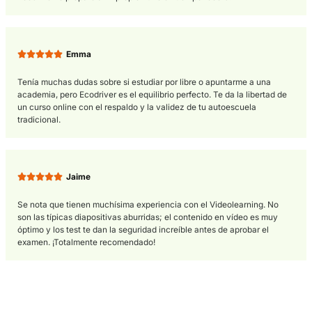
Opiniones para sacarte la teó
online
Marta





Buscaba sacarme el carnet B a distancia y el formato tipo Netfl
Ecodriver me atrapó por completo. Los vídeos explicativos son
superdinámicos y te enteras de todo a la primera. Hice la teóri
mi tablet y luego me derivaron a una autoescuela para empezar
prácticas sin rodeos.