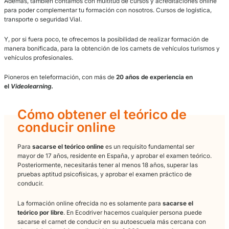
Desde Ecodriver ponemos a disposición de las autoescuelas españ
servicio de teórica Online para los permisos
A2, B, C, C+E y
D
.
Con
posibilidad de hacerlos de forma intensiva si así lo deseas.
Sácate 
de coche en 9 horas, el carnet de moto A2 en 3h y los permisos 
en 3,5horas
. Exige desde ya a tu autoescuela más cercana este se
teórica online.
Trimestralmente se añaden nuevos seriales con contenidos para ac
ampliar materias.
Además, también contamos con multitud de cursos y acreditacione
para poder complementar tu formación con nosotros. Cursos de log
transporte o seguridad Vial.
Y, por si fuera poco, te ofrecemos la posibilidad de realizar formac
manera bonificada, para la obtención de los carnets de vehículos 