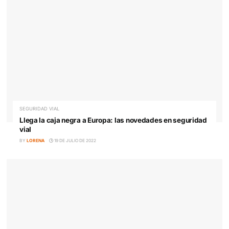
En verano, viaja con seguridad
BY
PABLO
11 DE AGOSTO DE 2022
SEGURIDAD VIAL
Llega la caja negra a Europa: las novedades en segur