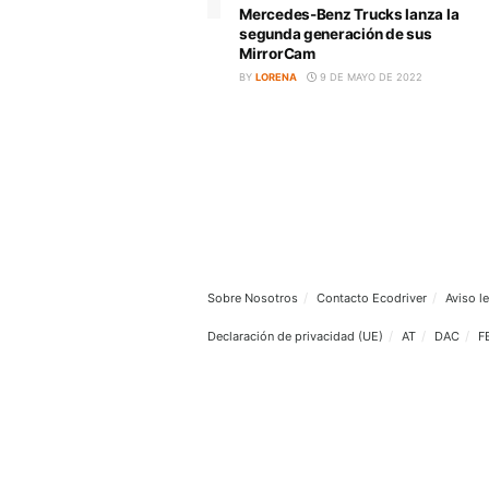
BY
LORENA
13 DE MAYO DE 2
CAMIONES ELÉCTRICOS
Mercedes-Benz Trucks la
segunda generación de 
MirrorCam
BY
LORENA
9 DE MAYO DE 20