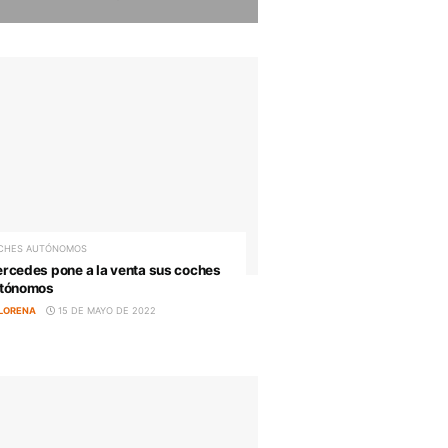
AUTOBUSES
Oportunidad real : La FP online de
Técnico Superior en Transporte y
Logística repite éxito con AT
Academia del Transportista