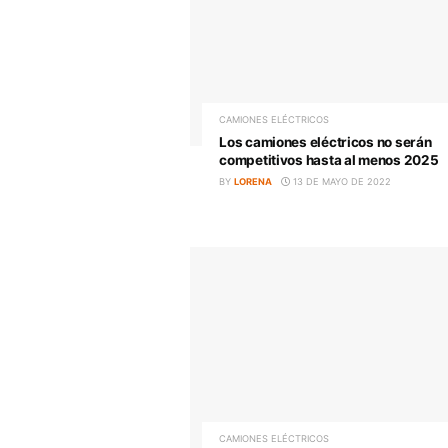
CAMIONES ELÉCTRICOS
Robles Transport prueba 
camiones eléctricos e híb
distribución urbana
BY
LORENA
16 DE MAYO DE 2
CAMIONES ELÉCTRICOS
Los camiones eléctricos 
competitivos hasta al m