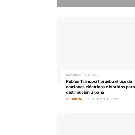
CAMIONES HÍBRIDOS, ELÉCTRICO
Este es el ‘ch
comunicará a 
tacógrafo dig