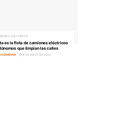
COCHES AUTÓNOMOS
án
Mercedes pone a la venta sus coches
isto
autónomos
BY
LORENA
15 DE MAYO DE 2022
CAMIONES ELÉCTRICOS
Esta es la flota de camiones eléctricos
ra
autónomos que limpian las calles