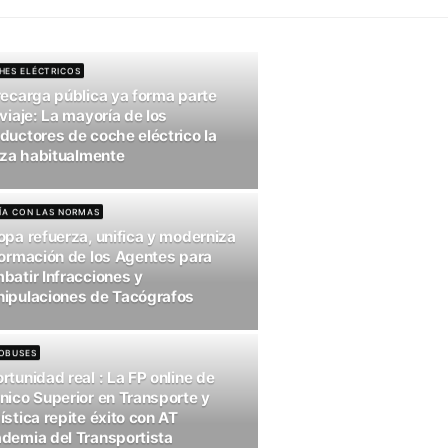
COCHES ELÉCTRICOS
La recarga pública ya forma parte
del viaje: La mayoría de los
conductores de coche eléctrico la
utiliza habitualmente
AL DÍA CON LAS NORMAS
Europa refuerza, unifica y moderniza
la Formación de los Agentes para
combatir Infracciones y
manipulaciones de Tacógrafos