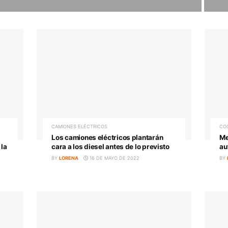
S Y DE HIDRÓGENO
ivatazo’ que le
la policía el nuevo
ital