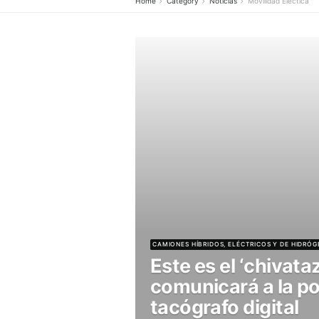
Home
Category
Noticias
Movili