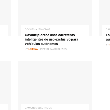
CAMIONES ELÉCTRICOS
el uso de
Los camiones eléctricos plantar
ridos para la
cara a los diesel antes de lo prev
BY
LORENA
16 DE MAYO DE 2022
022
COCHES AUTÓNOMOS
no serán
Cavnue plantea unas carreteras
enos 2025
inteligentes de uso exclusivo pa