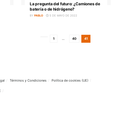
vehículos autónomos
022
BY
LORENA
12 DE MAYO DE 2022
CAMIONES ELÉCTRICOS
nza la
La pregunta del futuro: ¿Camion
sus
batería o de hidrógeno?
BY
PABLO
5 DE MAYO DE 2022
22