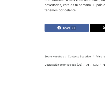
Desde la misma página web s
de la Movilidad. El año pasa
permanentes. Estas medidas p
corresponsabilidad al proyect
Por lo que podemos empezar 
llegado el momento de empez
Saber las ayudas disponibles
todos los sentidos. Es cuest
sentidos.
Si te interesa la movilidad s
novedades, esta es tu semana
tenemos por delante.