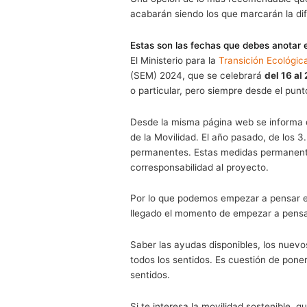
Tal y como nos informan, la f
el Reto Demográfico es coordi
beneficios tanto para la salu
transporte público, la bicicle
Por lo que representa una gr
nunca hubieras imaginado. T
semana. El uso de transporte
Una opción de lo más recome
acabarán siendo los que marca
Estas son las fechas que deb
El Ministerio para la
Transició
(SEM) 2024, que se celebrar
o particular, pero siempre d