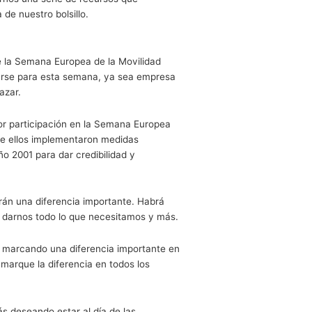
lidad, de la que el Ministerio para la Transición Ecológica
to a responsables políticos como a la ciudadanía, sobre los
modos de transporte más sostenibles, en particular, el
ntos que son fundamentales y que quizás hasta la fecha
ndamentales y que realmente podríamos empezar a ver en e
 realmente podría darnos una serie de recursos que
ién para el día a día de nuestro bolsillo.
 en la convocatoria de la Semana Europea de la Movilidad
ede empezar a prepararse para esta semana, ya sea empre
hay que empezar a abrazar.