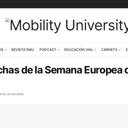
CONTENIDOS
REVISTA EMU
PODCAST
EDUCACIÓN V
as fechas de la Semana 
ricos
,
Transporte Sostenible