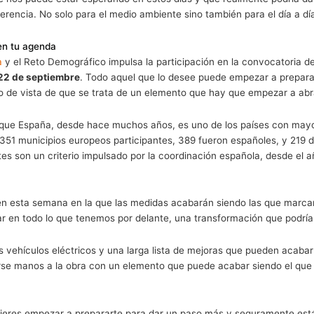
inalidad de este elemento es: “La Semana Europea de la Movi
nador nacional, es una campaña dirigida a sensibilizar, tan
d pública como para el medio ambiente asociados al uso de 
ta y los desplazamientos a pie”.
an oportunidad para poder disfrutar de una serie de eleme
oca estar pendientes de una serie de detalles que son fu
s sostenibles es el futuro que debemos tener en cuenta.
ndable que nos puede estar esperando en estos días y que
rán la diferencia. No solo para el medio ambiente sino tamb
es anotar en tu agenda
n Ecológica
y el Reto Demográfico impulsa la participación
á
del 16 al 22 de septiembre
. Todo aquel que lo desee pu
esde el punto de vista de que se trata de un elemento que 