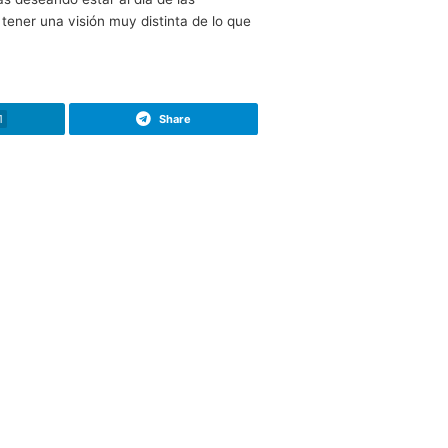
 los países con mayor participación en la Semana Europe
eron españoles, y 219 de ellos implementaron medidas
española, desde el año 2001 para dar credibilidad y
iendo las que marcarán una diferencia importante. Habrá
sformación que podría darnos todo lo que necesitamos y m
oras que pueden acabar marcando una diferencia importante
acabar siendo el que marque la diferencia en todos los
ás y seguramente estás deseando estar al día de las
 un futuro que puede tener una visión muy distinta de lo q