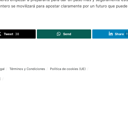
e informa que España, desde hace muchos años, es uno de
do, de los 3.351 municipios europeos participantes, 389 fu
ermanentes son un criterio impulsado por la coordinación 
o.
a pensar en esta semana en la que las medidas acabarán s
ar a pensar en todo lo que tenemos por delante, una tran
, los nuevos vehículos eléctricos y una larga lista de mej
ión de ponerse manos a la obra con un elemento que puede 
ostenible, quieres empezar a prepararte para dar un paso m
. El país entero se movilizará para apostar claramente por