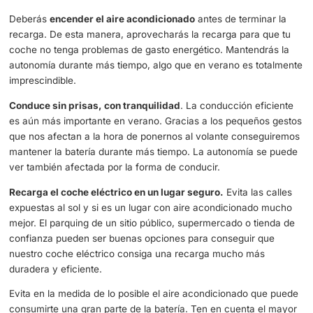
de las baterías eléctricas. Es importante realizar una seri
pasos para evitar que la batería eléctrica se vea afectada
olas de calor.
Pasos para proteger tu coche eléctrico de las olas de ca
Recarga el coche a la sombra y durante la noche
. Aprov
fresco o esas temperaturas que rondarán los 25º. No car
batería bajo un sol de justicia y con unas temperaturas q
afectan de lleno la autonomía y las funciones de las bate
litio. Puedes tener más de un problema con ellas.
Deberás
encender el aire acondicionado
antes de termin
recarga. De esta manera, aprovecharás la recarga para 
coche no tenga problemas de gasto energético. Mantend
autonomía durante más tiempo, algo que en verano es to
imprescindible.
Conduce sin prisas, con tranquilidad
. La conducción ef