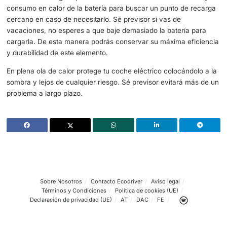
es aún más importante en verano. Gracias a los pequeño
que nos afectan a la hora de ponernos al volante conse
mantener la batería durante más tiempo. La autonomía s
ver también afectada por la forma de conducir.
Recarga el coche eléctrico en un lugar seguro.
Evita las
expuestas al sol y si es un lugar con aire acondicionado
mejor. El parquing de un sitio público, supermercado o ti
confianza pueden ser buenas opciones para conseguir q
nuestro coche eléctrico consiga una recarga mucho más
duradera y eficiente.
Evita en la medida de lo posible el aire acondicionado q
consumirte una gran parte de la batería. Ten en cuenta e
consumo en calor de la batería para buscar un punto de 
cercano en caso de necesitarlo. Sé previsor si vas de
vacaciones, no esperes a que baje demasiado la batería
cargarla. De esta manera podrás conservar su máxima ef