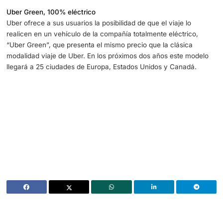
lo que la transición hacia los eléctricos no es nada sencil
bastante laboriosa.
Pero la compañía tiene un plan. En el próximo año, 2023, 
de vehículos eléctricos se duplicará hasta llegar a los 50
gracias a un plan de ayudas de 800 millones de dólares,
destinados a los conductores que quieran adquirir un veh
eléctrico que al tener un coste más alto.
Uber Green, 100% eléctrico
Uber ofrece a sus usuarios la posibilidad de que el viaje l
realicen en un vehículo de la compañía totalmente eléctri
“Uber Green”, que presenta el mismo precio que la clási
modalidad viaje de Uber. En los próximos dos años este 
llegará a 25 ciudades de Europa, Estados Unidos y Cana