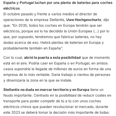
están entre los más vendidos de su sector, como, por eje
Citroën E-C4.
Stellantis tiene una apuesta marcada en Europa, el conti
el que ya ha anunciado la creación de otras fábricas de 
para coches eléctricos. En concreto, Francia, Alemania e 
través de
Automotive Cells Company (ACC)
, serán los s
de este importante elemento de todo coche eléctrico a la
que se materialice la fábrica que puede llegar a España.
España y Portugal luchan por una planta de baterías pa
eléctricos
El octubre pasado y frente a varios medios el director de
operaciones de la empresa Stellantis,
Uwe Hoch­geschur
que: “En 2035, todos los coches en Europa tendrán que 
eléctricos, porque así lo ha decidido la Unión Europea (…)
que, por supuesto, tendremos que fabricar baterías, no 
dudas acerca de eso. Habrá plantas de baterías en Euro