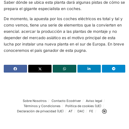
probablemente también en España”.
Con lo cual,
abrió la puerta a esta posibilidad
que de m
está en el aire. Podría caer en España o en Portugal, en
casos supondría la llegada de millones de euros en form
empresa de lo más rentable. Daría trabajo a cientos de 
y dinamizaría la zona en la que se instale.
Stellantis no duda en marcar territorio y en Europa
tiene
feudo importante. Centrado en la posibilidad de reducir c
transporte para poder competir de tú a tú con unos coch
eléctricos chinos que pueden revolucionar el mercado, d
este 2023 se deberá tomar la decisión más importante de
Saber dónde se ubica esta planta dará algunas pistas d
prepara el gigante especialista en coches.
De momento, la apuesta por los coches eléctricos es total
como vemos, tiene una serie de elementos que la convie