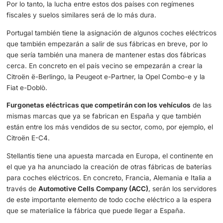
cerca del lugar en el que se produce el montaje del prod
Una planta de baterías para coches eléctricos podrá abri
España de la mano de Stellantis
El
principal competidor de España
en esta lucha por co
una de las fábricas de mayor proyección de Europa es Po
El lugar de nacimiento del delegado de Stellantis, Carlos 
Por lo tanto, la lucha entre estos dos países con regímen
fiscales y suelos similares será de lo más dura.
Portugal también tiene la asignación de algunos coches e
que también empezarán a salir de sus fábricas en breve, 
que sería también una manera de mantener estas dos fá
cerca. En concreto en el país vecino se empezarán a cre
Citroën ë-Berlingo, la Peugeot e-Partner, la Opel Combo-
Fiat e-Doblò.
Furgonetas eléctricas que competirán con los vehículo
mismas marcas que ya se fabrican en España y que tam