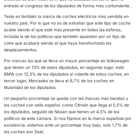
en este organismo público que es uno de los que refleja l
sociedad o al menos lo intenta. Solo 2 de los 348 diputad
cuentan con un coche eléctrico en su propiedad.
Tienen el mismo coche eléctrico estos diputados
Estos dos diputados coinciden con el mismo coche eléctr
más sorprendente es que nada tiene que ver con los que
fabrican en España, sino que es un vehículo que llega de
se trata nada más y nada menos que de un Tesla. El coc
eléctrico de Elon Musk es el que ha acabado siendo el q
entrado al congreso de los diputados de forma más cont
Tesla es también la marca de coches eléctricos más ven
nuestro país. Por lo que no es de extrañar que este tipo 
acabe siendo el que esté más presente en todas las esfe
incluida la de los políticos que también apuestan por un t
cohe que acabará siendo el que haya transformado los
desplazamientos.