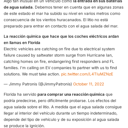
causado daños catastróficos
en el estado de Florida, pe
también ha revelado una peculiaridad de los coches eléct
Los famosos Tesla que son éxito de ventas en todo el paí
poseen unas baterías de litio que han reaccionado con el
del huracán.
Algo tan inusual en un vehículo como
la entrada en sus 
de agua salada
. Debemos tener en cuenta que en algun
de este estado el mar ha subido su nivel en varios metr
consecuencia de los vientos huracanados. El litio no está
preparado para entrar en contacto con el agua salada de
La reacción química que hace que los coches eléctricos
en llamas en Florida
Electric vehicles are catching on fire due to electrical sy
failure caused by saltwater storm surge from Hurricane I
catching homes on fire, endangering first responders an
families. I’m calling on EV companies to partner with us to