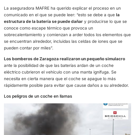
solutions. We must take action.
pic.twitter.com/L4TIuMZ
— Jimmy Patronis (@JimmyPatronis)
October 11, 2022
Florida ha servido
para comprar una reacción química
q
podría predecirse, pero difícilmente probarse. Los efecto
agua salada sobre el litio. A medida que el agua salada 
llegar al interior del vehículo durante un tiempo indeterm
depende del tipo de vehículo y de su exposición al agua 
se produce la ignición.
La aseguradora MAFRE ha querido explicar el proceso e
comunicado en el que se puede leer: “esto se debe a qu
estructura de la batería se puede dañar
y producirse lo
conoce como escape térmico que provoca un
sobrecalentamiento y comienzan a arder todos los elem
se encuentran alrededor, incluidas las celdas de iones q
pueden contar por miles”.