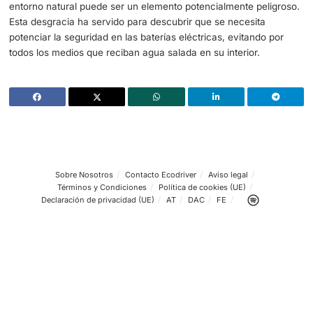
Los
vehículos eléctricos de Florida
o cualquiera que ent
llamas son un peligro para el entorno y el conductor. Es
importante abandonar cualquier vehículo en caso de rie
inundación o colocarlo en un lugar elevado lejos de las rí
paseos marítimos. Un coche lleno de agua supone un rie
solo al momento, sino también a posteriori, tal y como se 
Florida ha servido para ver cómo puede arder una bate
litio. En este caso ha estado supervisado por los bomber
en caso de encontrarse con una situación similar, se re
mantener una distancia de seguridad con el vehículo para
que las llamas supongan un riesgo físico. De igual forma
informar a los bomberos e intentar evitar que el fuego se
extienda. En un garaje o en un lugar en el que pueda arde
entorno natural puede ser un elemento potencialmente pe
Esta desgracia ha servido para descubrir que se necesit