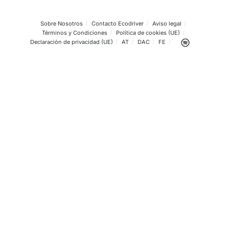
eficiente una red de carga para los camiones eléctricos 
manera relativamente rápida.
En definitiva, son trabajos que permiten ir adaptando el s
las nuevas necesidades que pasan por la reducción nece
emisiones, así como por una modernización de las
infraestructuras que permitan que los camiones eléctric
realmente viables en el día a día.
Sobre Nosotros
Contacto Ecodriver
Aviso legal
Términos y Condiciones
Política de cookies (UE)
Declaración de privacidad (UE)
AT
DAC
FE