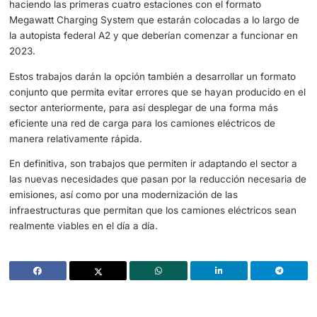
En estos camiones será fundamental lograr vehículos co
rendimiento de alto nivel, así como una buena capacidad
seguridad eléctrica y la fiabilidad. Según los responsable
proyecto: “Nuestro objetivo común es llevar esta nueva
tecnología a la madurez del mercado dentro de tres años.
pasado, tales pasos de desarrollo a menudo tomaban m
tiempo”.
Para que esto se materialice antes, en Alemania ya se es
haciendo las primeras cuatro estaciones con el formato
Megawatt Charging System que estarán colocadas a lo l
la autopista federal A2 y que deberían comenzar a funci
2023.
Estos trabajos darán la opción también a desarrollar un f
conjunto que permita evitar errores que se hayan produc
sector anteriormente, para así desplegar de una forma 