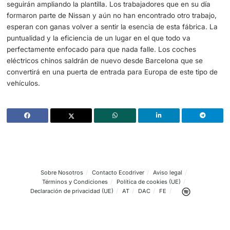
fabricación.
Desde esa misma fábrica también salió el modelo de Me
Pick Up, una rareza que también tenía unas líneas similar
Nissan, el nuevo modelo hecho con el sello de Ebro es u
que puede llegar a ser el que marque un antes y un desp
No solo es esperado por los expertos en coches eléctrico
admiradores de los Pick Up, también por unos trabajador
volverán a ponerse manos a la obra con ello. Serán uno
empezarán este mismo verano a asumir la demanda de
coches que ya se han vendido de esta marca.
A medida que se vayan consolidando las ventas y los pe
seguirán ampliando la plantilla. Los trabajadores que en s
formaron parte de Nissan y aún no han encontrado otro t
esperan con ganas volver a sentir la esencia de esta fábr
puntualidad y la eficiencia de un lugar en el que todo va
perfectamente enfocado para que nada falle. Los coche