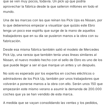
No es un reto sencillo, pero con la ayuda de todos, se p
conseguir, el primer paso ya ha sido reconocer y formali
contrato que pone sobre la mesa unos plazos que todos
Ambas partes están de acuerdo y esperan respetar.
En verano empezar a producirse este coche eléctrico ch
Barcelona
Ebro es la otra marca implicada, la mítica fuente de recu
automovilísticos rurales. Sus tractores son quizás uno de
conocidos, pero ahora puede volver con un coche eléctri
que se ven muy pocos, todavía. Un pick up que podría
aprovechar la fábrica desde la que salieron millones en t
mundo.
Una de las marcas con las que reinan los Pick Ups es Ni
lo que deberemos empezar a visualizar que quizás este 
tenga un poco ese espíritu que surge de la mano de aque
trabajadores que en su día se pusieron manos a la obra 