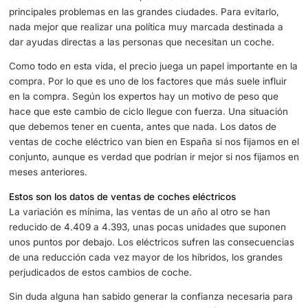
de
coches eléctricos
que debemos empezar a anotar. Al
histórico si tenemos en cuenta que venimos de unas cifr
se han contado al alza y que deberían seguir con la mis
tendencia si nos fijamos en el resto del continente.
Europa intenta frenar a toda costa las emisiones de gase
contaminantes a la atmosfera, siendo los coches uno de 
principales problemas en las grandes ciudades. Para evit
nada mejor que realizar una política muy marcada destin
dar ayudas directas a las personas que necesitan un coc
Como todo en esta vida, el precio juega un papel importa
compra. Por lo que es uno de los factores que más suele i
en la compra. Según los expertos hay un motivo de peso
hace que este cambio de ciclo llegue con fuerza. Una si
que debemos tener en cuenta, antes que nada. Los dato
ventas de coche eléctrico van bien en España si nos fija
conjunto, aunque es verdad que podrían ir mejor si nos f