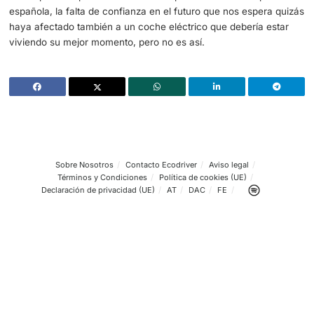
solo 4.798. La tendencia es que los eléctricos superen a 
híbridos, sin ese escalón que ha estado presente en otros
La situación actual de salarios más bajos que los gastos 
acaba provocando que sean muchas personas las que o
este sistema.
Un elemento que se ha convertido en clave es ese preci
hace que muchas personas opten por una opción low cos
fijamos en las ventas de coches de segunda mano o de l
segmentos más baratos, veremos que están viviendo su 
Una situación que preocupa a los expertos que ven com
estancan unas ventas que deberían ser fluidas.
A la espera del plan MOVES IV o de que se estabilice la po
española, la falta de confianza en el futuro que nos espe
haya afectado también a un coche eléctrico que debería 
viviendo su mejor momento, pero no es así.