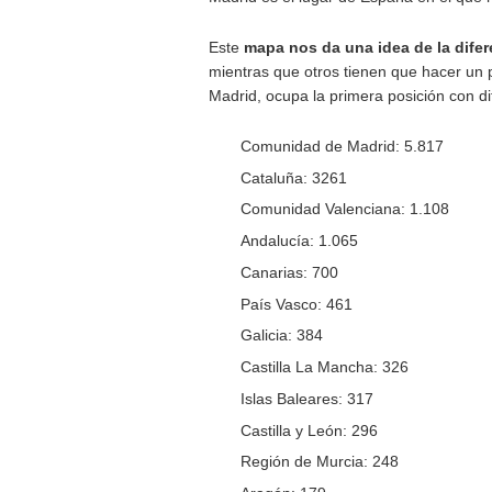
Este es el mapa de ventas de
En España hay una
gran des
zonas. Se está llegando a una
del plan
MOVES III
que estarán
El aumento de precios de lo
pero eso no quiere decir que 
90.000 coches vendidos, solo
Madrid es el lugar de España
Este
mapa nos da una idea d
mientras que otros tienen qu
Madrid, ocupa la primera posi
Comunidad de Madrid: 5
Cataluña: 3261