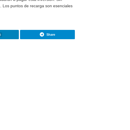
ue son comunes en todo el país. La comunidad de Madrid
ento indispensable para la implantación masiva de los coche
asiva al coche eléctrico como sucede en el caso de los otros
Europa hay 224.237 puntos de recarga público, de estos
sol
s europeas. Una odisea que se puede convertir en una realid
 de cargadores que ayudarán a pagar esta inversión. Sin
trificación en España. Los puntos de recarga son esencial