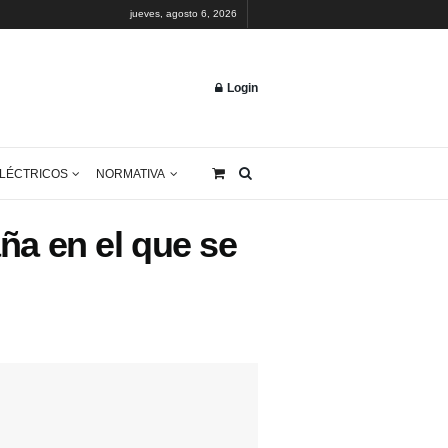
jueves, agosto 6, 2026
Lo
AL
CARNETS
ELÉCTRICOS
NORMATIVA
 de España en el que se