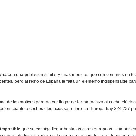
1.108
69
arra: 132