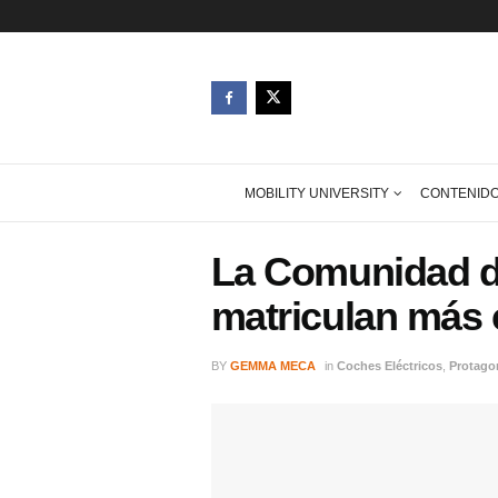
MOBILITY UNIVERSITY
La Comunida
matriculan 
BY
GEMMA MECA
in
Coches Eléctr