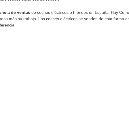
 coches eléctricos de España
igualdad entre las ventas de coches eléctricos
, algunas
s cifras que se diferencian demasiado entre lugares con lo q
 activas y están dando lugar a un precio casi idéntico entre
s coches ha hecho que con menos ventas se ha llegado a u
los que lleguen sean en su mayoría eléctricos. El porcentaj
 3.621 unidades son 100% eléctricos.
 en el que más coches eléctricos se venden
e la diferencia de ventas
de coches eléctricos e híbrido
e hacer un poco más su trabajo. Los coches eléctricos se v
ción con diferencia.
.817