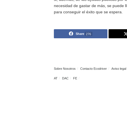
Cantabria: 79
La Rioja: 35
Melilla: 9
Ceuta: 7
Madrid prácticamente dupli
hace os deberes y llega a una
eléctricos.
La falta de puntos de carga p
países de Europa. Los número
un 5% están en España
(11.
Sin puntos de carga públic
si, además, de las ayudas púb
necesidad de gastar de más, 