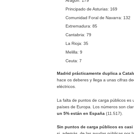
Comunidad Valenciana: 
Andalucía: 1.065
Canarias: 700
País Vasco: 461
Galicia: 384
Castilla La Mancha: 326
Islas Baleares: 317
Castilla y León: 296
Región de Murcia: 248
Aragón: 179
Principado de Asturias: 1
Comunidad Foral de Nav
Extremadura: 85