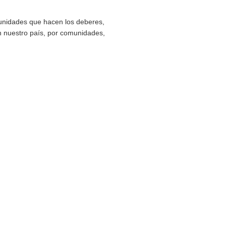
 partes del país reciben más vehículos de este tipo que otra
ue se debe intentar equilibrar las ventas. Pese a las ayuda
 modelos eléctricos o diésel.
nas ganancias de récord. Se venden menos coches nuevos,
e de ventas sigue estando por debajo de lo esperado de los
s en España. Hay Comunidades que hacen los deberes,
enden de esta forma en nuestro país, por comunidades,