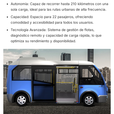
casco antiguo de la ciudad, una zona que requiere vehíc
compactos y ágiles para sus estrechas calles.
Características del e-JEST:
Propulsión Eléctrica: Equipado con un motor eléctric
última generación que garantiza una operación silen
sin emisiones.
Autonomía: Capaz de recorrer hasta 210 kilómetros 
sola carga, ideal para las rutas urbanas de alta frec
Capacidad: Espacio para 22 pasajeros, ofreciendo
comodidad y accesibilidad para todos los usuarios.
Tecnología Avanzada: Sistema de gestión de flotas,
diagnóstico remoto y capacidad de carga rápida, lo 
optimiza su rendimiento y disponibilidad.