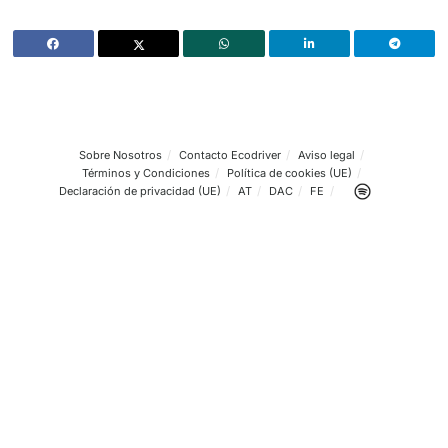
e-Buskar, Distribuidor autorizado KARSAN para España, 
expandiendo su presencia en el mercado español, ofrec
soluciones de transporte innovadoras y respetuosas con
ambiente.
Para más información, visite
karsan.es
o contacte con:
Dpto. de comunicación: Ceferino Hernandez, 619949145