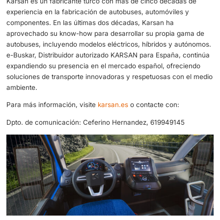
Con más de 50 años de experiencia en la fabricación de
vehículos y una creciente presencia en el mercado euro
Karsan sigue consolidándose como un referente en movi
urbana sostenible. Karsan es líder en el segmento de mi
eléctricos, habiendo vendido entregado ya más de 30 un
en España en los últimos tres años. La compañía ha ven
de 1000 autobuses en Europa, consolidando su posición
actor clave en la industria del transporte limpio.
Sobre Karsan:
Karsan es un fabricante turco con más de cinco década
experiencia en la fabricación de autobuses, automóviles 
componentes. En las últimas dos décadas, Karsan ha
aprovechado su know-how para desarrollar su propia g
autobuses, incluyendo modelos eléctricos, híbridos y au