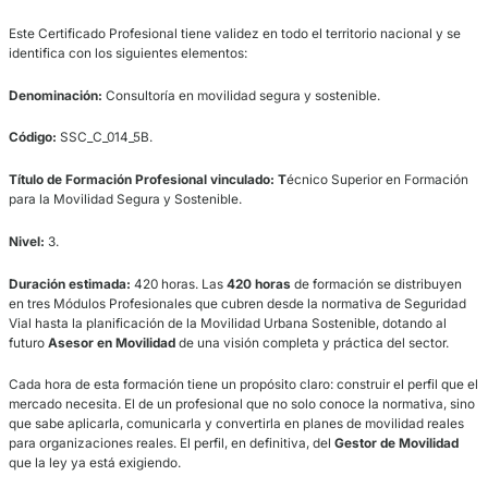
Comunidad, uno de los ámbitos con mayor crecimiento gracias al 
las políticas de
Movilidad Sostenible
a nivel europeo y nacional.
Y ese impulso ya tiene forma de ley. La nueva Ley sobre Movilidad
Sostenible crea la figura del
Gestor de Movilidad
y la convierte en 
para los grandes centros de trabajo. Una oportunidad concreta, c
apellidos, para quienes se formen ahora como
Asesores en Movili
* Identificación:
Este Certificado Profesional tiene validez en todo el territorio naci
identifica con los siguientes elementos:
Denominación:
Consultoría en movilidad segura y sostenible.
Código:
SSC_C_014_5B.
Título de Formación Profesional vinculado: T
écnico Superior en 