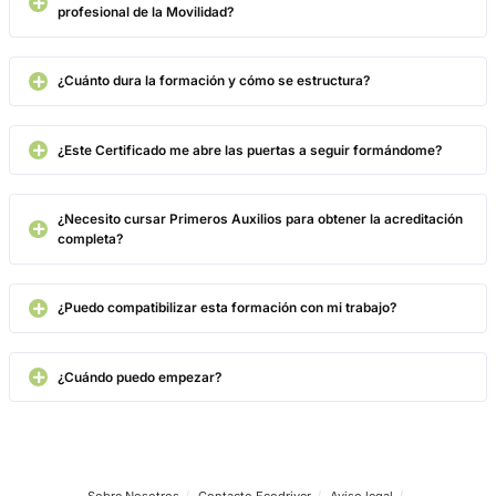
Grado C SSC_C_014_5 Certificado
Profesional Asesoría en movilidad segu
sostenible
4.8
/
5
389
votos
Preguntas frecuentes sobre
Grado C SSC_C_014_5 Certifi
Profesional Asesoría en movi