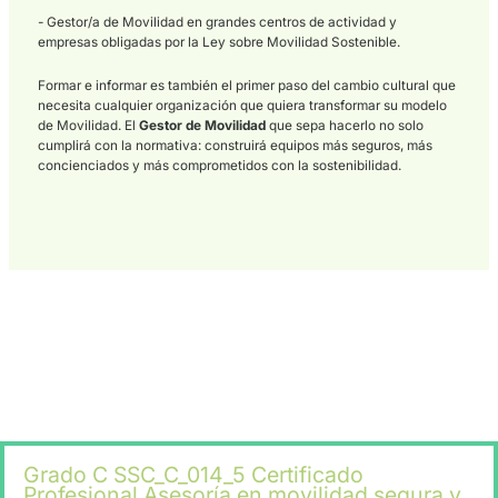
Y ese hueco acaba de hacerse más grande. La obligatoriedad 
del
Gestor de Movilidad
multiplica los puestos disponibles y e
el valor del Asesor en Movilidad bien formado. No es solo una
salida profesional más: es uno de los perfiles emergentes con
mayor recorrido del sector.
Los titulados en este
Certificado
pueden desempeñar su activ
en entidades públicas y privadas, especializándose en seguri
vial laboral y movilidad sostenible.
Esta unidad de competencia acredita la capacidad del profesi
para diseñar y ejecutar programas formativos en Seguridad Via
una habilidad clave para cualquier
Asesor en Movilidad
que
trabaje con flotas de vehículos, planes de desplazamiento al
trabajo o programas de educación vial. La formación en Movil
Urbana Sostenible que respalda esta competencia es cada v
más valorada por empresas y administraciones públicas.