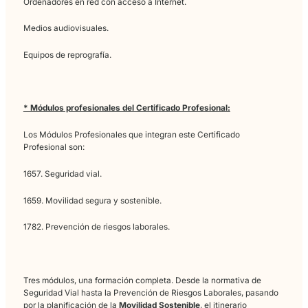
Estas mismas competencias son las que la ley pone en el cent
rol del
Gestor de Movilidad.
Diseñar planes, controlar emision
formar equipos, negociar con administraciones: todo eso está
el ADN de esta formación. El titulado no tendrá que adaptarse 
puesto porque ya habrá sido preparado para él.
Características del Grado C
SSC_C_014_5 Certificado
Profesional Asesoría en
movilidad segura y sostenib
* Espacios y equipamientos mínimos:
Para impartir este Certificado Profesional hay que cumplir co
requisitos relativos a los espacios y el equipamiento mínimo.