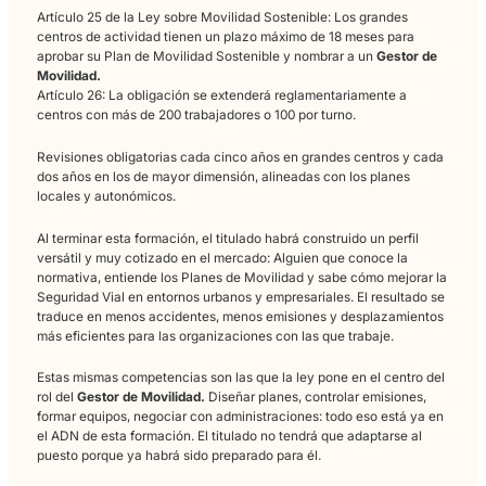
Seguridad de sus trabajadores en la carretera.
La
Ley sobre Movilidad
Sostenible pone cifras concretas a es
exigencia. Su artículo 25 da a los grandes centros de activida
meses para aprobar un Plan de Movilidad Sostenible y design
Gestor de Movilidad
. Su artículo 26 amplía esta obligación a 
con más de 200 trabajadores o 100 por turno, con revisiones
periódicas cada dos o cinco años. El
Asesor en Movilidad
que
de esta formación llega al mercado preparado para dar respue
esa exigencia desde el primer día.
¿Por qué este certificado es tu
acceso directo a la figura del
Gestor de Movilidad?
Ha llegado un nuevo puesto de trabajo: El
Gestor de Movilida
figura que la ley crea, que las empresas necesitan y para la q
todavía hay muy pocos profesionales formados.