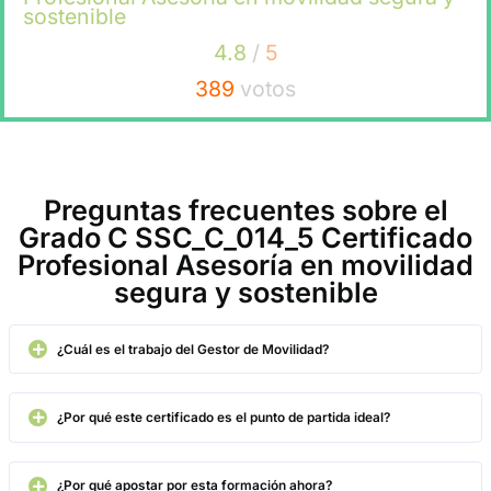
Al terminar esta formación, el titulado habrá construido un perf
versátil y muy cotizado en el mercado: Alguien que conoce la
normativa, entiende los Planes de Movilidad y sabe cómo mej
la Seguridad Vial en entornos urbanos y empresariales. El resu
se traduce en menos accidentes, menos emisiones y
desplazamientos más eficientes para las organizaciones con 
que trabaje.
Estas mismas competencias son las que la ley pone en el cent
rol del
Gestor de Movilidad.
Diseñar planes, controlar emision
formar equipos, negociar con administraciones: todo eso está
el ADN de esta formación. El titulado no tendrá que adaptarse 
puesto porque ya habrá sido preparado para él.
Principales ocupaciones y puestos de trabajo:
- Consultor/a en seguridad vial laboral para empresas y
administraciones.