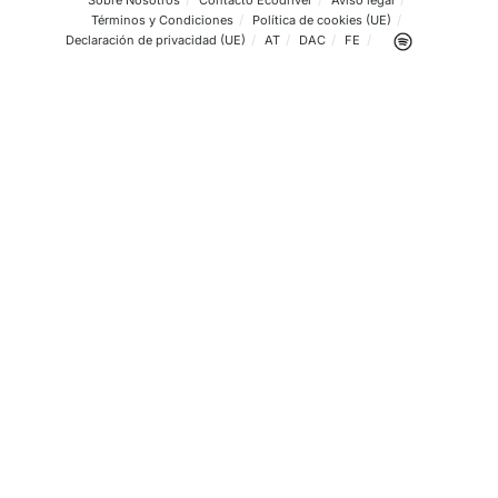
segura y sostenible
¿Cuál es el trabajo del Gestor de Movilidad?
¿Por qué este certificado es el punto de partida ideal?
¿Por qué apostar por esta formación ahora?
¿En qué consiste exactamente la Asesoría en Movilidad 
y Sostenible?
¿Qué diferencia hay entre un Asesor en Movilidad y un G
de Movilidad?