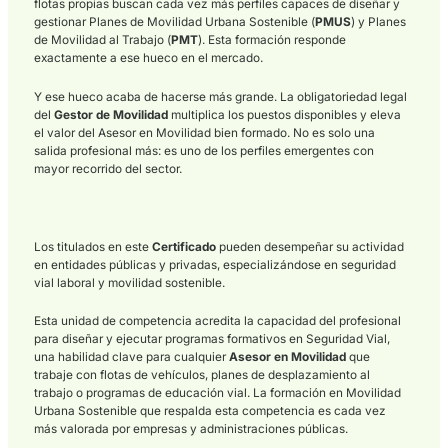
Profesional son:
1657. Seguridad vial.
1659. Movilidad segura y sostenible.
1782. Prevención de riesgos laborales.
Tres módulos, una formación completa. Desde la normativa d
Seguridad Vial hasta la Prevención de Riesgos Laborales, pa
por la planificación de la
Movilidad Sostenible
, el itinerario
formativo está pensado para que el titulado pueda desenvolv
con solvencia en cualquier tipo de organización, con especial
utilidad en entornos con gestión de flotas o desplazamientos
profesionales frecuentes.
Vistos desde la perspectiva del
Gestor de Movilidad
, estos tre
módulos son también las tres patas de su trabajo: Saber ense