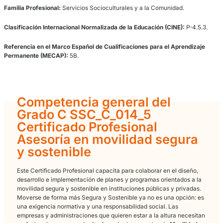
para la Movilidad Segura y Sostenible.
Nivel:
3.
Duración estimada:
420 horas. Las
420 horas
de formación se dis
en tres Módulos Profesionales que cubren desde la normativa de 
Vial hasta la planificación de la Movilidad Urbana Sostenible, dota
futuro
Asesor en Movilidad
de una visión completa y práctica del s
Cada hora de esta formación tiene un propósito claro: construir el p
mercado necesita. El de un profesional que no solo conoce la norm
que sabe aplicarla, comunicarla y convertirla en planes de movilid
para organizaciones reales. El perfil, en definitiva, del
Gestor de M
que la ley ya está exigiendo.
Familia Profesional:
Servicios Socioculturales y a la Comunidad.
Clasificación Internacional Normalizada de la Educación (CINE):
P
Referencia en el Marco Español de Cualificaciones para el Apren