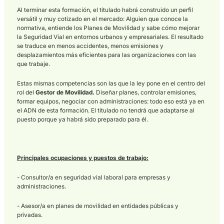
(Seguridad Vial), saber planificar (Movilidad Sostenible) y sab
proteger (Prevención de Riesgos). Una formación que no deja
ningún flanco descubierto.
* Entorno profesional: La
importancia del Asesor -
Gestor en Movilidad
España y Europa avanzan hacia un modelo de Transporte má
Sostenible, y eso genera una necesidad real de profesionales
especializados. Ayuntamientos, diputaciones, consultoras de
urbanismo, empresas de Transporte y grandes corporaciones 
flotas propias buscan cada vez más perfiles capaces de diseñ
gestionar Planes de Movilidad Urbana Sostenible (
PMUS
) y P
de Movilidad al Trabajo (
PMT
). Esta formación responde
exactamente a ese hueco en el mercado.