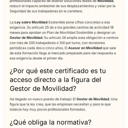
Permanente (MECAP):
5B.
Competencia general del
Grado C SSC_C_014_5
Certificado Profesional
Asesoría en movilidad segu
y sostenible
Este Certificado Profesional capacita para colaborar en el dis
desarrollo e implementación de planes y programas orientados
movilidad segura y sostenible en instituciones públicas y priv
Moverse de forma más Segura y Sostenible ya no es una opci
una exigencia normativa y una responsabilidad social. Las
empresas y administraciones que quieren estar a la altura nec
profesionales capaces de diseñar soluciones reales de
Movili
reducir el impacto ambiental de sus desplazamientos y velar p