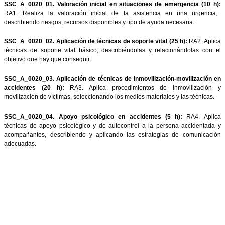
Certificado de Competencia “Grado B: Primeros Auxili
El Certificado de Competencia de Grado B “
SSC_B_0020. Primeros
tiene una
duración total de 60 horas.
Las 200 horas indicadas se cursan a través de los
Grados A, Acre
Parciales de Competencia
, siguientes:
SSC_A_0020_01. Valoración inicial en situaciones de emergenc
RA1. Realiza la valoración inicial de la asistencia en una 
describiendo riesgos, recursos disponibles y tipo de ayuda necesari
SSC_A_0020_02. Aplicación de técnicas de soporte vital (25 h):
R
técnicas de soporte vital básico, describiéndolas y relacionánd
objetivo que hay que conseguir.
SSC_A_0020_03. Aplicación de técnicas de inmovilización-movil