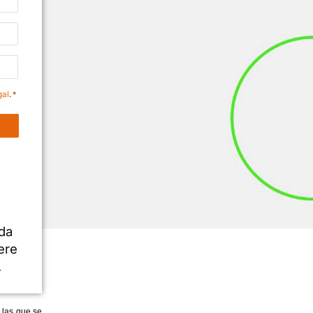
ción sin compromiso
información del Aviso Legal
.
*