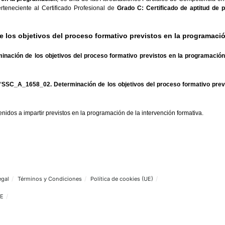
Validando los datos
procesar el formulari
a la comprobación 
vo previstos en la programación
, es una de las Acreditaciones Par
idad vial
, perteneciente al Certificado Profesional de
Grado C: Cert
inación de los objetivos del proceso formativo previst
02. Determinación de los objetivos del proceso formativo previ
 de Grado A “
SSC_A_1658_02. Determinación de los objetivos del 
on los contenidos a impartir previstos en la programación de la inter