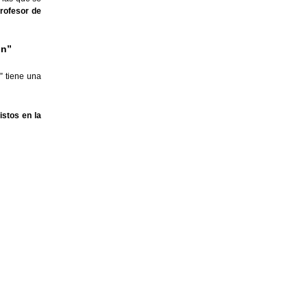
 para que se pueda
o. Por favor espere
para su envío ...
ciales de Competencia en las que se
ificado de aptitud de profesor de
os en la programación”
stos en la programación
” tiene una
proceso formativo previstos en la
vención formativa.