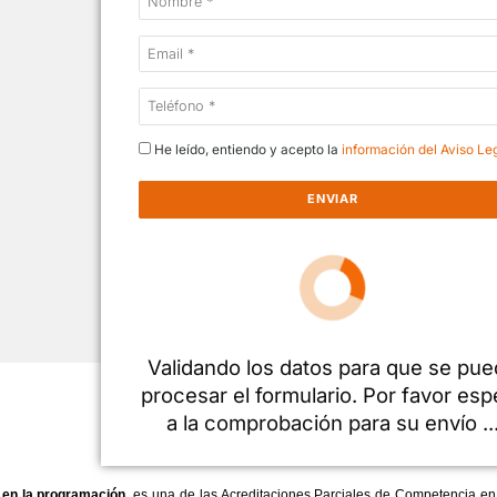
Solicita más informa
Nombre
*
Email
*
Teléfono
*
Consentimiento
He leído, entiendo y acepto la
*