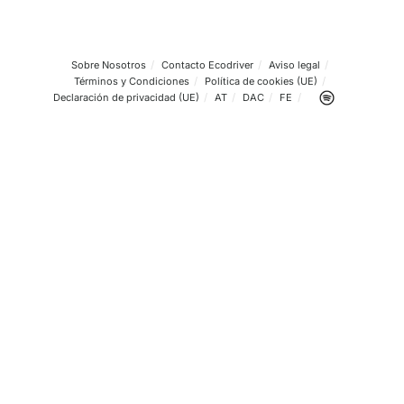
que tienen por delante y abogan por no trasladar este
encarecimiento al cliente final sino por lograr una prórro
acuerdo que se ha logrado con Transportes más allá del
junio, tal y como ya se habló con el Gobierno.
Ovidio de la Roza lo explica de un modo claro: «Si la infl
sigue o empeora al 30 de junio, lo sensato es que haya 
renovar y prologar el acuerdo, con condiciones incluso
mejoradas», concluyó.
Sobre Nosotros
Contacto Ecodriver
Aviso legal
Términos y Condiciones
Política de cookies (UE)