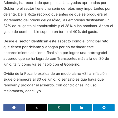
laborales, salarios más altos y también crear un grado m
Formación Profesional específico que dé una formación c
reglada.
«Hay varias actividades con escasa demanda de empleo
Nuestros conductores tienen una media de 50 años y v
hay muy poca renovación porque los jóvenes no ven atra
profesión» a pesar de que aún sigue habiendo entre «un 
por ciento de paro».
Además, ha recordado que pese a las ayudas aprobadas 
Gobierno el sector tiene una serie de retos muy importan
delante. De la Roza recordó que antes de que se produjer
incremento del precio del gasóleo, las empresas destina
32% de su gasto al combustible y el 38% a las nóminas. 
gasto de combustible supone en torno al 40% del gasto.
Desde el sector identifican este aspecto como el principal