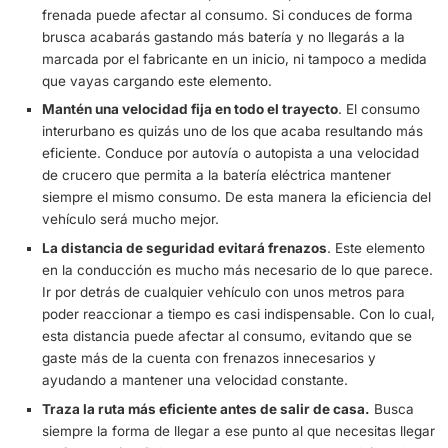
eléctrico supone cambiar por completo la forma de condu
un nuevo comienzo que con estos sencillos trucos pode
conseguir optimizar. Siempre de la mano de los mejores
profesionales nunca está de más hacer un curso o form
previa. El coche eléctrico es una inversión que debemos
rentabilizar al máximo para que dure años y años en per
condiciones.
La forma de conducir es importante en un coche el
intenta suavizar todos los pasos. Cualquier acelerad
frenada puede afectar al consumo. Si conduces de 
brusca acabarás gastando más batería y no llegarás 
marcada por el fabricante en un inicio, ni tampoco 
que vayas cargando este elemento.
Mantén una velocidad fija en todo el trayecto
. El c
interurbano es quizás uno de los que acaba resulta
eficiente. Conduce por autovía o autopista a una ve