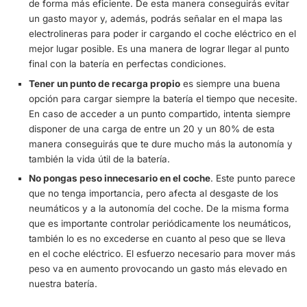
de crucero que permita a la batería eléctrica manten
siempre el mismo consumo. De esta manera la eficie
vehículo será mucho mejor.
La distancia de seguridad evitará frenazos
. Este e
en la conducción es mucho más necesario de lo que
Ir por detrás de cualquier vehículo con unos metros 
poder reaccionar a tiempo es casi indispensable. Con
esta distancia puede afectar al consumo, evitando q
gaste más de la cuenta con frenazos innecesarios y
ayudando a mantener una velocidad constante.
Traza la ruta más eficiente antes de salir de casa.
B
siempre la forma de llegar a ese punto al que necesit
de forma más eficiente. De esta manera conseguirás
un gasto mayor y, además, podrás señalar en el map
electrolineras para poder ir cargando el coche eléctr
mejor lugar posible. Es una manera de lograr llegar a
final con la batería en perfectas condiciones.