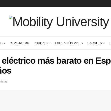
CONTENIDOS
REVISTA EMU
PODCAST
EDUCACIÓN VI
coche eléctrico más bara
16 años
icos
,
Protagonistas