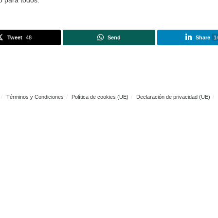
más de 7.000 euros, teniendo en cuenta que puedes benefici
enes que pueden empezar a ganar en autonomía.
da alguna una de las que acabarán siendo lo que acabará si
ga lista de coches eléctricos que vamos a tener en nuestr
almente te ayudará.
o de llegar, por lo que estar al día de los mejores coches el
ás haciendo algo que puede asegurarte un coche de fabricac
pción, pero quizás tienes que esperar un poco para aprove
o, con lo cual, podemos hacernos con un tipo de hacerse co
e casa, sino para todos.
Tweet
48
Send