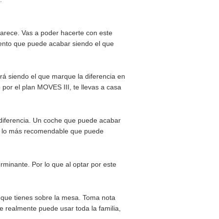
den llegar a ser los que marquen un antes y un después.
 casa a lograr sus objetivos que acabarán despegando de
por menos. Habrá llegado el momento de empezar a
or eléctrico.
anen en autonomía, quizás de forma forzada ya que se
ra afrontarse de forma eficiente.
e tienen solo 16 años.
or menos de lo que parece. Vas a poder hacerte con este
nseguir un tipo de elemento que puede acabar siendo el que
una novedad que acabará siendo el que marque la diferencia