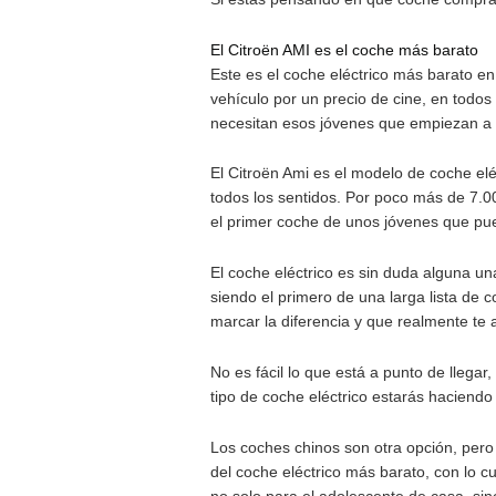
debemos tener en cuenta. El 
Por lo que conseguiremos obt
casa de la mano de un tipo 
prepararse para hacer posible
El plan MOVES III también ay
necesita empezar a prepararse
Si estás pensando en qué coc
El Citroën AMI es el coche m
Este es el coche eléctrico m
vehículo por un precio de cin
necesitan esos jóvenes que e
El Citroën Ami es el modelo d