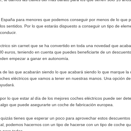
de los vehículos que en España están subvencionados y pue
ener un tipo de coche que ayudará a los más jóvenes de la
de vehículo que puede acabar siendo el que los acompañe 
 la diferencia de una autonomía que empieza gracias al sect
uda a los padres que desean que sus hijos adolescentes g
 para los nuevos retos que están por llegar y que sirven pa
he comprar, te damos las claves del más barato para los qu
ás barato
ás barato en España para menores que podemos conseguir p
e, en todos los sentidos. Por lo que estarás dispuesto a co
mpiezan a conducir.
e coche eléctrico sin carnet que se ha convertido en toda 