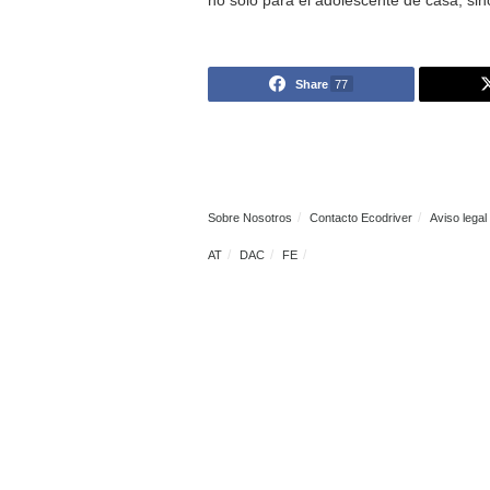
todos los sentidos. Por poco 
el primer coche de unos jóv
El coche eléctrico es sin du
siendo el primero de una lar
marcar la diferencia y que re
No es fácil lo que está a punt
tipo de coche eléctrico estar
Los coches chinos son otra o
del coche eléctrico más barat
no solo para el adolescente d
Share
77