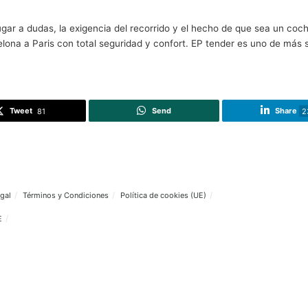
ará por distintos puntos, desde las carreteras planas del M
ros
, es decir, ir y volver con una sola carga lo que se co
ertido en la mejor opción para los viajes largos. Con esta
 el sistema incorporado permitió recorrer miles de kilómetr
ectricidad.
o
e dedican a ofrecer un cambio de sistema que permite es
tros
y asegura que una sola carga nos permita llegar al m
ero en seguridad. Nos aseguramos llegar al destino de la 
ha dado lugar a dudas, la exigencia del recorrido y el hec
no de Barcelona a Paris con total seguridad y confort. EP 