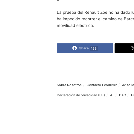
Teniendo en cuenta que se pas
como distintas temperaturas.
Son un total de 2.171 kilómet
funcionamiento que se ha conv
Arrastrando este remolque con
la añaden los 53 kWh de la el
Un sistema que no estará sol
Cada vez más empresas que s
permite
recorrer más kilóme
invertir una cantidad de din
gasolina.
La prueba del Renault Zoe no 
ha impedido recorrer el cami
movilidad eléctrica.