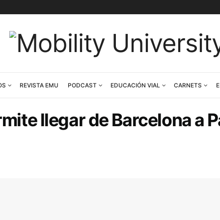
CONTENIDOS
REVISTA EMU
PODCAST
EDUCACIÓN V
e permite llegar de Barc
e
agonistas