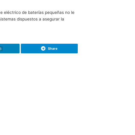
editerráneo, pasando por las alturas en los Pirineos, así
nsiguió con EP Tender, una capacidad enorme de cambio y de
 prueba se demuestra que no hay barreras para lo eléctrico
os gastando 171.15 litros de gasolina. A este combustible 
te aumento de la autonomía necesario. Una opción que
áximo posible. EP Tender es una marca francesa con la que
mano de esta extensión que funciona con un pequeño motor 
ho de que sea un coche eléctrico de baterías pequeñas no l
tender es uno de más sistemas dispuestos a asegurar la