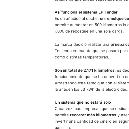
EP Tender te permite recorre
Esta marca francesa
ha sido 
remolque que añade más kiló
con un coche eficiente. El R
de más que podemos lograr.
Como ejemplo una ruta de 831 
de la batería que en distanc
el sistema que añade capacid
Así funciona el sistema EP T
Es un añadido al coche,
un r
permite aumentar en 500 kiló
1.000 de repostaje en una sol
La marca decidió realizar un