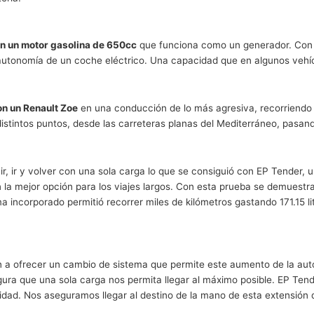
r grandes distancias
capaz de crear un sistema que permite aumentar la autono
metros. Una conducción que se ha convertido en eficiente
enault Zoe es quizás uno de los coches pequeños más vend
kilómetros que nos permitirá llegar hasta la ciudad del am
ias largas se agradece, para conseguirlo se debe hacer un
ad a la batería.
ender
emolque con un motor gasolina de 650cc
que funciona como
metros la autonomía de un coche eléctrico. Una capacidad q
a carga.
a
prueba con un Renault Zoe
en una conducción de lo más ag