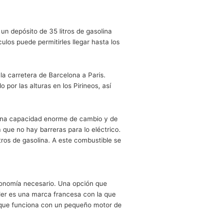
mía de todo coche eléctrico, lo hace a través de un
 desde el primer momento en el que empezamos a circular
idos es un buen ejemplo de cómo gestionar estos kilómetr
or, Paris
en una sola carga
. Comprobaremos esta extensi
a pequeña extensión arrastrando un remolque es donde resi
 un generador. Con un depósito de 35 litros de gasolina
ue en algunos vehículos puede permitirles llegar hasta lo
resiva, recorriendo la carretera de Barcelona a Paris.