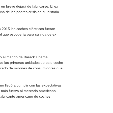
Compartir en Twitter
uros en un vehículo que en breve dejará de fabricarse. El ex
ue estaba iniciando una de las peores crisis de su historia.
s con la idea de que en 2015 los coches eléctricos fueran
que, según él, sería el que escogería para su vida de ex
ir.
. En Estados Unidos bajo el mando de Barack Obama