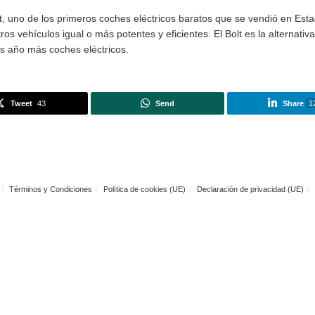
modelo es el mercado chino
. Chevrolet es la marca de Es
a tecnología con otro nombre y en un mercado donde este ti
 en uno de los más deseados, especialmente por las caracter
l Motors va encaminado a reforzar el sector eléctrico, per
enen son los Pick Up o las berlinas grandes, con lo cual, s
onde una oleada de ayudas públicas que pretendían
dinami
das contra el cambio climático que el mundo ha acabado h
ercado adecuado para implantar un tipo de coche eléctrico 
ricar el Volt, uno de los primeros coches eléctricos baratos
do en otros vehículos igual o más potentes y eficientes. El 
de año tras año más coches eléctricos.