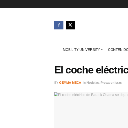
MOBILITY UNIVERSITY
El coche el
BY
GEMMA MECA
in
Noticias
,
Prot