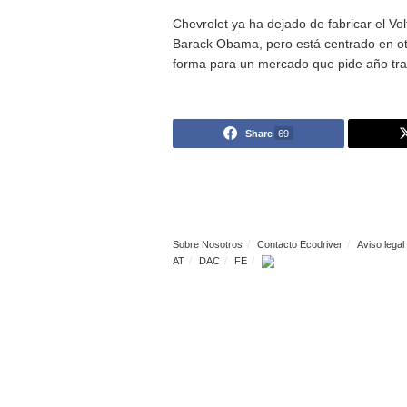
La
gran esperanza de este 
Buick. Allí se vende la mism
coche urbano que se convierte
El plan empresarial de Genera
Los coches que más demanda ti
gigante de los coches.
Detrás de esta marca se esc
Obama se adelantó a las medi
sobre todo, un análisis del m
Chevrolet ya ha dejado de fab
Barack Obama, pero está centra
forma para un mercado que pi