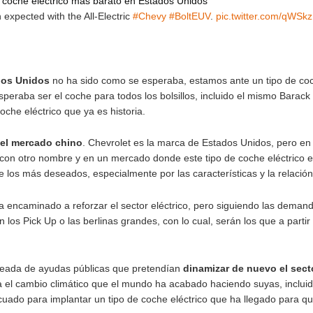
hículo eléctrico con ventas masivas del mundo. En el año 20
ban unas modestas ventas de 10.000 unidades. Un porcentaj
lo 2.500 unidades.
ecibido
la orden para poder hacer frente a la grave crisis a 
ón por un tiempo para poder realizar las mejoras necesaria
Tesla que vendía más de 10.000 unidades y actualmente sigu
e pueden llegar al millón de unidades vendidas.
Obama es el coche eléctrico más barato en Estados Unidos
easier than expected with the All-Electric
#Chevy
#BoltEUV
.
il 13, 2022
lt en Estados Unidos
no ha sido como se esperaba, estamo
 dólares esperaba ser el coche para todos los bolsillos, i
or de un coche eléctrico que ya es historia.