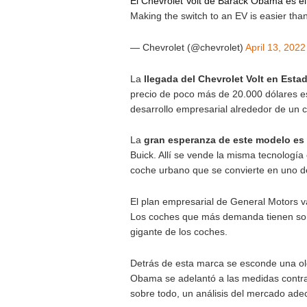
pretendían crear el primer ve
salieron a la luz, se espera
finalmente se quedaron en so
General Motors que había r
Decidieron cerrar la producci
Tenía por delante al gigante 
eléctricos con unas ventas qu
El Chevrolet Volt de Barack 
Making the switch to an EV is 
— Chevrolet (@chevrolet)
Apr
La
llegada del Chevrolet Vo
precio de poco más de 20.000
desarrollo empresarial alreded