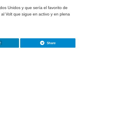
tados Unidos, pero en China, General Motors, tiene la marc
po de coche eléctrico está causando sensación. Es un pequ
ísticas y la relación calidad-precio que ofrece.
o siguiendo las demandas de los usuarios de Estados Unidos
erán los que a partir de ahora centrarán la atención de est
zar de nuevo el sector del motor en Estados Unidos
.
aciendo suyas, incluida Europa. Se necesitan más ayudas y
que ha llegado para quedarse.
 que se vendió en Estados Unidos y que sería el favorito de
Bolt es la alternativa al Volt que sigue en activo y en plena