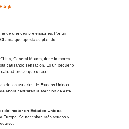
12, el primero en el que las primeras unidades de este coc
e bajísimo ante un mercado de millones de consumidores qu
la que se enfrentaba, no llegó a cumplir con las expectativas
s para poder llegar con más fuerza al mercado americano.
e siendo el principal fabricante americano de coches
pic.twitter.com/qWSkzEUrqk
s ante un tipo de coche de grandes pretensiones. Por un
ncluido el mismo Barack Obama que apostó su plan de