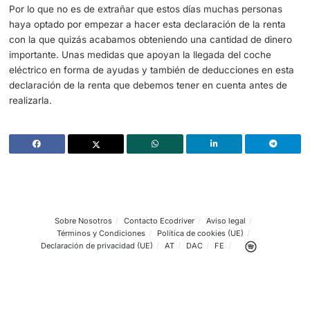
una buena cantidad de dinero.
No todos los coches comprados el año pasado desgrava
el 30 de junio de 2023 hasta el 31 de diciembre del mism
son los elegidos para conseguir esta ayuda directa. Ese
se podrá desgravar todo propietario que se haya compr
coche eléctrico en estos días.
Se podrá conseguir la máxima deducción siempre que n
de 20.000 euros el coche eléctrico que acabará siendo 
nos empuje a realizar esta compra y esa declaración de l
Para hacernos una idea, el importe máximo que se pued
es de un máximo de 3.000 euros.
Por lo que no es de extrañar que estos días muchas per
haya optado por empezar a hacer esta declaración de la
con la que quizás acabamos obteniendo una cantidad de
importante. Unas medidas que apoyan la llegada del coc
eléctrico en forma de ayudas y también de deducciones 