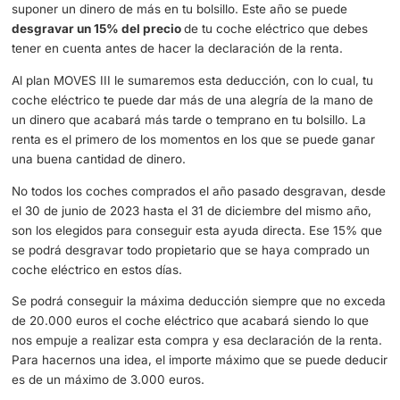
Todo el mundo quiere cobrar ese dinero que en estos ti
que corren es de lo más necesario. Con unas devolucio
llegan en cuestión de horas o de días que acabará siendo
excusa perfecta para afrontar este trámite, esto es lo qu
saber si tienes un coche eléctrico y haces la declaración
renta.
Podrás desgravar con tu coche eléctrico
La primera vez que se puede desgravar con tu coche elé
será lo que marque una declaración de la renta que te p
suponer un dinero de más en tu bolsillo. Este año se pue
desgravar un 15% del precio
de tu coche eléctrico que 
tener en cuenta antes de hacer la declaración de la renta
Al plan MOVES III le sumaremos esta deducción, con lo cu
coche eléctrico te puede dar más de una alegría de la m
un dinero que acabará más tarde o temprano en tu bolsill
renta es el primero de los momentos en los que se pued