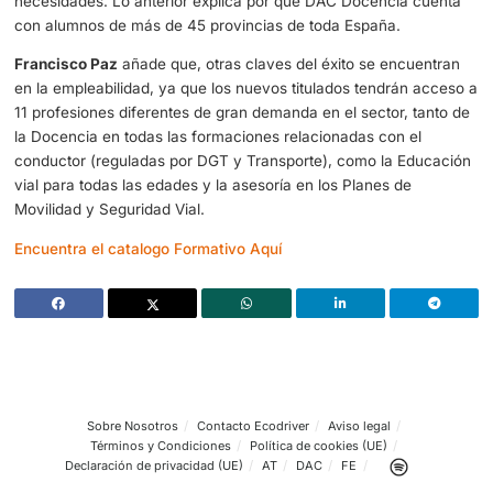
curso escolar DAC Docencia celebra su 50 aniversario
formando a los antiguos Profesores de Autoescuela y 
broche que coincidir con las promociones más numero
nuevo Título de FP en Españ
a
”. También quiso agradecer
confianza de los más de 300 estudiantes y manifestó qu
nuestro equipo técnico y docente dará lo mejor de sí m
para conseguir el éxito de esta nueva aventura educati
Francisco Paz
, CEO de Ecodriver Mobility Group, destac
nuevos titulados tendrán acceso a 11 profesiones apasio
pues son la llave de la Movilidad del Siglo XXI:
“Estamos 
profesión muy bonita, apasionante, porque tiene mucho
pero bonita porque qué bien que podamos decir cuand
acabemos nuestra vida profesional que nuestro trabajo
servido para salvar vidas. Es un reto precioso”.
Elisa Capote
también destaca que realizar la oferta educ
FP Dual en las modalidades de Formación, Presencial y O