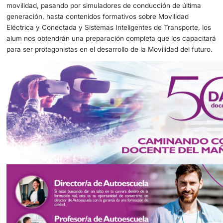
administrativo, encargado del innovador programa educa
preparado para este nuevo curso.
El programa de FP en Movilidad Segura y Sostenible integ
tecnologías y enfoques educativos más recientes para ga
que los estudiantes se mantengan al tanto de las tenden
innovadoras del sector. Desde el uso del Metaverso aplic
movilidad, pasando por simuladores de conducción de úl
generación, hasta contenidos formativos sobre Movilidad
Eléctrica y Conectada y Sistemas Inteligentes de Transpor
alum nos obtendrán una preparación completa que los c
para ser protagonistas en el desarrollo de la Movilidad del