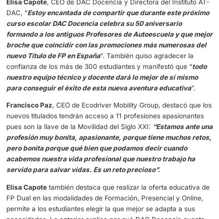
mejora de la competitividad, sostenibilidad y segurida
sector del Transporte y de la Movilidad Sostenible. Es
título también ayudará, por medio de las diferentes do
las que habilitan, a implementar soluciones que optimi
y reduzcan el impacto ambiental
”.
Ana Novella
, Presidenta de Stop Accidentes, puso en val
importancia de la auto conciencia de los actos que pued
generar violencia vial: “
No olvidéis que cuando estéis d
clases, lo que está en juego son las vidas humanas ant
cualquier cosa y con un vehículo se mata, no es fortuito
que ocurre por una imprudencia previa, por lo tanto, lo
está enseñando a los demás también es salvar vidas,
concienciándoles para compartir la vía con responsabi
con respeto por los demás
”.
Elisa Capote
, CEO de DAC Docencia y Directora del Insti
DAC, “
Estoy encantada de compartir que durante este 