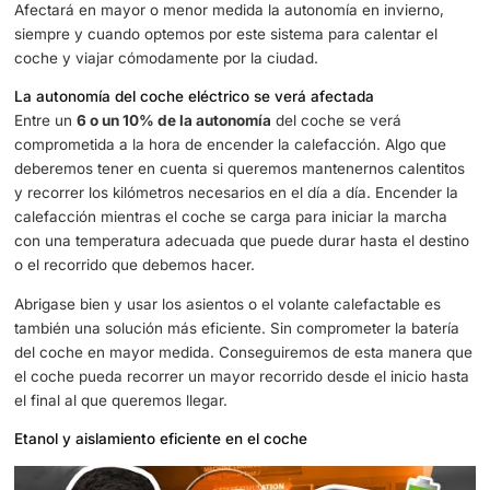
gasto extra mayor. Algo que no todos los vehículos eléctr
permiten, algunos incorporan un nuevo sistema, consigu
una mayor autonomía con las máximas garantías posible
confort.
Marcas como Nissan en su modelo Leaf o el ya mítico Re
Zoe, todo un éxito de ventas, funcionan con una
bomba d
que está destinada a conseguir una temperatura adecua
gastando lo menos posible. Una alternativa que permite 
eficiencia en muchos sentidos.
Sea con bombo de calor o calentando las resistencias elé
inciden en la batería
, con lo cual, implican un gasto ener
Afectará en mayor o menor medida la autonomía en invie
siempre y cuando optemos por este sistema para calenta
coche y viajar cómodamente por la ciudad.
La autonomía del coche eléctrico se verá afectada