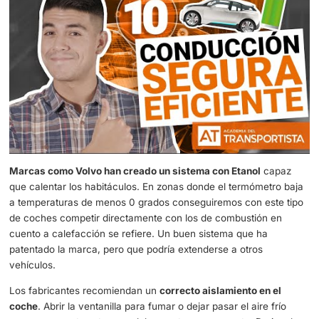
Entre un
6 o un 10% de la autonomía
del coche se verá
comprometida a la hora de encender la calefacción. Alg
deberemos tener en cuenta si queremos mantenernos cal
y recorrer los kilómetros necesarios en el día a día. Ence
calefacción mientras el coche se carga para iniciar la m
con una temperatura adecuada que puede durar hasta el
o el recorrido que debemos hacer.
Abrigase bien y usar los asientos o el volante calefactabl
también una solución más eficiente. Sin comprometer la 
del coche en mayor medida. Conseguiremos de esta ma
el coche pueda recorrer un mayor recorrido desde el inic
el final al que queremos llegar.
Etanol y aislamiento eficiente en el coche