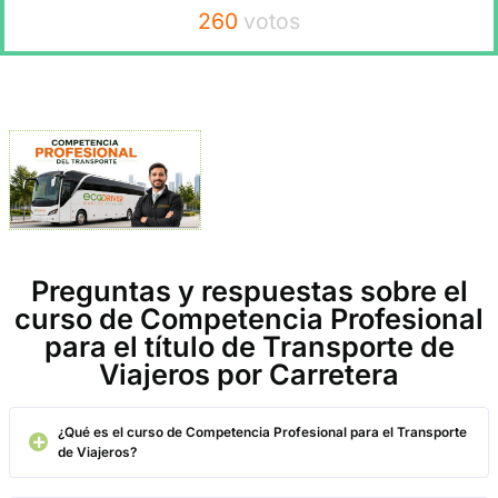
Javier





El curso de Competencia del Transporte de Viajeros por Carret
ha parecido muy completo y bien estructurado. Los contenidos
explicados de forma clara y me han ayudado a entender mejor l
gestión, normativa y responsabilidades del sector.
Laura





Una formación muy útil para quienes queremos dedicarnos de 
profesional al transporte de viajeros. Me ha gustado especialme
parte práctica y la forma en la que se explican los conceptos le
administrativos.
Miguel




