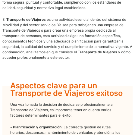
Formación teórico-práctica orientada a preparar la prueba para diri
empresas de transporte de viajeros por carretera en España. Temar
organizado, práctica
(tests y casos)
y recursos para entrenar con
¿Qué es el transporte de viajeros
El
Transporte de Viajeros
consiste en el desplazamiento de perso
lugar a otro mediante distintos medios, siendo el Transporte por Ca
(autobuses, autocares, microbuses y vehículos de transporte colec
de los más relevantes. El profesional del
Transporte de Viajeros
ti
principal responsabilidad garantizar que los pasajeros lleguen a su
forma segura, puntual y confortable, cumpliendo con los estándar
calidad, seguridad y normativa legal establecidos.
El
Transporte de Viajeros
es una actividad esencial dentro del si
Movilidad y del sector servicios. Ya sea para trabajar en una empr
Transporte de Viajeros o para crear una empresa propia dedicada a
transporte de personas, esta actividad exige una formación específ
conocimientos técnicos y una adecuada planificación para garanti
seguridad, la calidad del servicio y el cumplimiento de la normativ