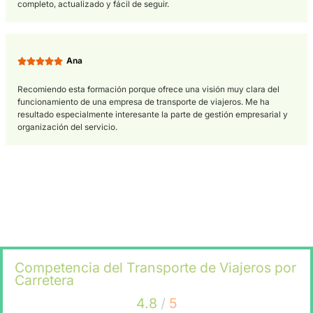
• Formación especializada y cualificación profesional: para
obtener el Título de Competencia Profesional para el Transp
de Viajeros
es necesario superar un curso y un examen oficial
formación proporciona conocimientos en gestión empresarial,
normativa, seguridad vial y organización del Transporte,
fundamentales para desarrollar la actividad con garantías.
Opiniones sobre el curso 
Competencia del Transporte
Viajeros por Carretera