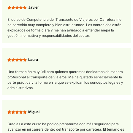
• Acceso a un sector con alta demanda: El Transporte de Viaj
sigue siendo un servicio imprescindible, tanto en ámbitos urb
como interurbanos, turísticos y escolares, lo que garantiza
oportunidades laborales estables.
• Mejora de la empleabilidad:
Disponer del Título de Compete
Profesional es un requisito obligatorio para dirigir empresas de
Transporte de Viajeros y supone una ventaja competitiva en e
mercado laboral.
• Flexibilidad profesional:
El sector ofrece distintas modalida
trabajo, desde empleo por cuenta ajena hasta el autoempleo,
permitiendo adaptar la actividad a las necesidades personale
profesionales.
• Potencial económico:
La gestión de una empresa de Transp
de Viajeros puede ofrecer un interesante potencial de ingreso
especialmente cuando se diversifican los servicios y se optim
los recursos.