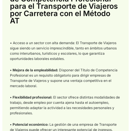
Qué incluye el curso
Orientado a examen:
Teoría + Práctica
Tipo de formación:
Teórico-práctica
Duración orientativa:
200–400 horas
Preparación:
Tests + Casos
Diseñado para estudiar el temario y practicar con un enfoque
examen.
- Temario por módulos:
Contenido organizado para avanzar 
bloques y repasar con facilidad.
- Banco de tests:
Preguntas tipo test para entrenar y detecta
puntos a reforzar.
- Casos prácticos:
Entrenamiento aplicado para preparar la 