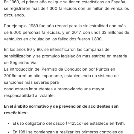
Se entiende la Seguridad Vial como la prevención de sini
viales ó la minimización que sus efectos sobre la vida y l
de las personas.
La Seguridad Vial en España ha experimentado una nota
evolución a lo largo de su historia, reflejada en políticas
gubernamentales, avances tecnológicos y cambios en la
mentalidad social, en las que se sigue trabajando y actua
constantemente.
Como hitos significativos desde la creación de la Agrupa
Tráfico son reseñables:
En 1959 nace la DGT integrando diferentes competencia
pertenecientes, hasta dicho momento, a múltiples Ministe
A la vez, el 26 de agosto de 1959 se creó la Agrupación 
Tráfico de la Guardia Civil.
En 1960, el primer año del que se tienen estadísticas en 
se registraron más de 1.300 fallecidos con un millón de 