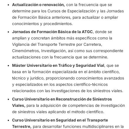
participantes.
Otro ejemplo es la colaboración con la Agencia Estatal d
Meteorología para la prevención e intervención de las dis
Unidades de esta Agrupación de Tráfico en situaciones d
nevadas u otros fenómenos meteorológicos de relevanci
Es reseñable la labor divulgativa que a través de la Ofici
Periférica de Comunicaciones (OPC), se realiza en aquel
eventos, pruebas deportivas reseñables, exposiciones, et
relacionados tanto con la Seguridad Vial como con el ser
presta esta Agrupación de Tráfico.
A nivel internacional, se realiza con frecuencia y dentro 
marco de los convenios establecidos, las actividades de
colaboración en información y actuaciones (ámbito ROA
Está en proyecto la aplicación en ámbito iberoamericano