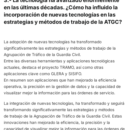
2.- La labor de vigilancia y control de la
A
es fundamental para mantener la seguri
las carreteras. ¿Podría compartir alguna
estadísticas recientes que reflejen el im
positivo de estas acciones?
La cifra que demuestra la labor que se desarrolla es la re
las víctimas de siniestros viales, que se mantiene por de
los 1.000 fallecidos anualmente en las carreteras sometid
vigilancia de la Agrupación de Tráfico de la Guardia Civil.
Este número, trágico en cualquier caso, hay que ponerlo 
si tenemos en cuenta de donde veníamos.
Por ejemplo, en el año 1989, que fue un año récord para 
siniestralidad, fallecieron más de 9.000 personas.