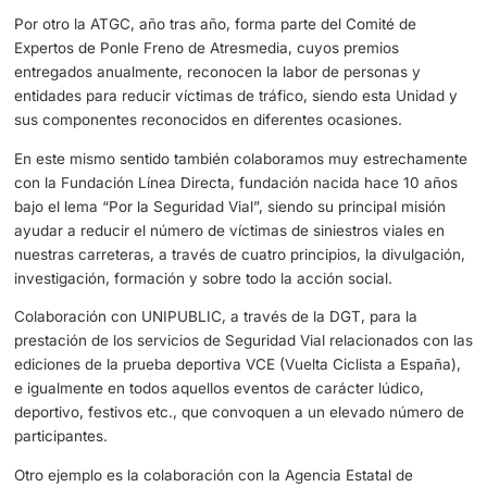
Aparte de las aplicaciones informáticas ,la utilización de
de detección de velocidad, de alcohol y drogas, muchos
precisos y eficientes, vehículos oficia- les (coches y mot
altas prestaciones y con la tecnología más avanzada, la
equipación personal de los componentes de la Agrupaci
Tráfico, etc., permiten mejorar en la práctica del servicio
vigilancia y control.
4.- La colaboración con otras institucion
organismos es clave para la seguridad vi
¿Podría darnos un ejemplo de
como la A
colabora con otras entidades
para mejora
seguridad en las carreteras?