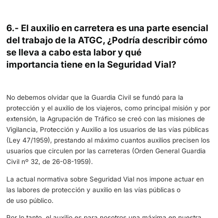
poder definir los objetivos que se determinen, establecien
diseño de los Planes de Estudio de las diferentes accion
formativas, que se desarrollan en la Escuela de Tráfico 
(Badajoz):
Especialización
, para desarrollar las competencias
necesarias para el desempeño de puestos de especia
ya sea en las modalidades de Motorista ó Investigac
la escala de Cabos y Guardias, y Dirección, para la 
de Suboficiales y Oficiales.
Actualización o renovación,
con la frecuencia que 
determine para los Cursos de Especialización y las 
de Formación Básica anteriores, para actualizar o am
conocimientos y procedimientos.
Jornadas de Formación Básica de la ATGC
, donde 
amplían y concretan ámbitos más específicos como 
Vigilancia del Transporte Terrestre por Carretera,