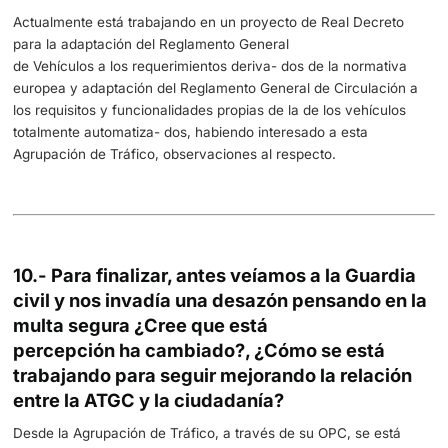
Campañas de uso de móviles, etc.
La finalidad de todos estos planes y campañas es aument
sensación subjetiva de vigilancia vial, mejorar la capaci
detección de infracciones peligrosas, lograr mayores cot
respeto general a la norma y garantizar la seguridad y la
convivencia ordenada en las carreteras, todo ello con un
objetivo: la mejora de la Seguridad Vial y la reducción de 
siniestralidad viaria y de las víctimas en la red de carrete
8.- La educación vial es fundamental par