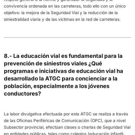
6.- El auxilio en carretera es una parte es
del trabajo de la ATGC, ¿Podría describi
se lleva a cabo esta labor y qué
importancia tiene en la Seguridad Vial?
No debemos olvidar que la Guardia Civil se fundó para la
protección y el auxilio de los viajeros, como principal mis
extensión, la Agrupación de Tráfico se creó con las misi
Vigilancia, Protección y Auxilio a los usuarios de las vías
(Ley 47/1959), prestando al máximo cuantos auxilios prec
usuarios que circulen por las carreteras (Orden General 
Civil nº 32, de 26-08-1959).
La actual normativa sobre Seguridad Vial nos impone act
las labores de protección y auxilio en las vías públicas o
de uso público.