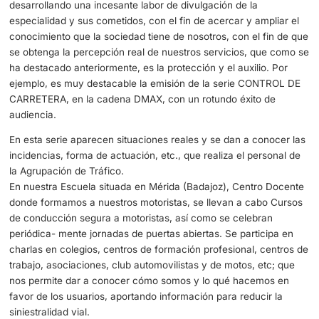
prevención de siniestros viales ¿Qué
programas e iniciativas de educación via
desarrollado la ATGC para concienciar a 
población,
especialmente a los jóvenes
conductores?
La labor divulgativa efectuada por esta ATGC se realiza 
de las Oficinas Periféricas de Comunicación (OPC), que a
Subsector provincial, efectúan clases o charlas de Segur
en entidades públicas, tales como colegios (educación inf
primaria y secundaria), Universidades (estudiantes de
Criminología, Grado Superior de Transporte Logístico, Gr
Medio de Conducción de vehículos de transporte por carr
etc.), así como en unidades del Ejército, para evitar los
accidentes en “itinere” y en misiones, hasta el punto que
ejemplo, durante el año 2023 se impartieron a nivel global