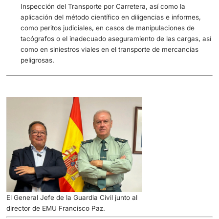
Es de reseñar la participación de la ATGC en las Olimpia
celebradas en Francia, con un total de 12 Agentes en
colaboración con las autoridades francesas.
5.- En términos de formación y adquisici
competencias, ¿Cómo se asegura que lo
agentes de la ATGC estén
preparados pa
afrontar los desafíos
actuales y futuros d
Seguridad Vial?
La formación de los Agentes de la ATGC se basa inicialm
el estudio de las problemáticas viales presentes y futuras