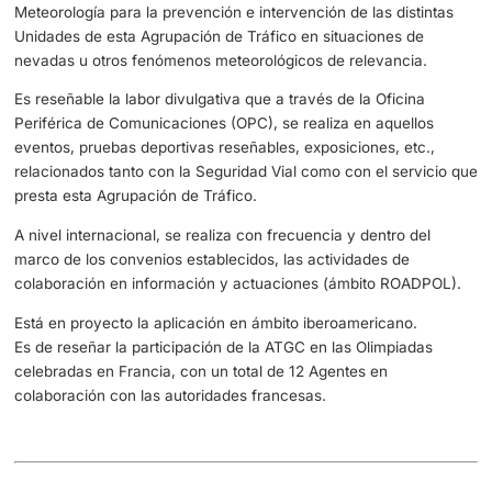
La Agrupación de Tráfico atiende a aquellas peticiones d
colaboración requeridas ,tanto por la Dirección General d
Cuerpo como por la DGT, como por ejemplo en el campo 
formación, impartiendo cursos en la Escuela de Tráfico d
Mérida, mediante acuerdos con entidades o cuerpos polic
incluso de otros países que así lo requieran. Igualmente e
Acuerdos y Protocolos de actuación con los diversos Or
y Administraciones en materia de Seguridad Vial.
La ATGC forma mantiene una estrecha colaboración con 
Fundación Española para la Seguridad Vial (FESVIAL), de
esta Unidad es patrón honorífico.
Asimismo especialmente fluidas son las relaciones y ele
de colaboración con las asociaciones de víctimas de sini
viales como AESLEME, AS- PAYM, STOP Accidentes, Pat
etc.