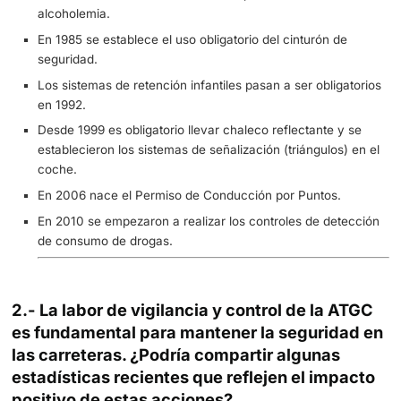
circulando.
Por ejemplo, 1989 fue año récord para la siniestralidad 
de 9.000 personas fallecidas, y en 2017, con unos 32 mi
vehículos en circulación los fallecidos fueron 1.830.
En los años 80 y 90, se intensificaron las campañas de
sensibilización y se promulgó legislación más estricta en
de Seguridad Vial.
La introducción del Permiso de Conducción por Puntos e
2006marcó un hito importante, estableciendo un sistema
sanciones más severas para
conductores imprudentes y promoviendo una mayor
responsabilidad al volante.
En el ámbito normativo y de prevención de accidentes 
reseñables:
El uso obligatorio del casco (>125cc) se establece e