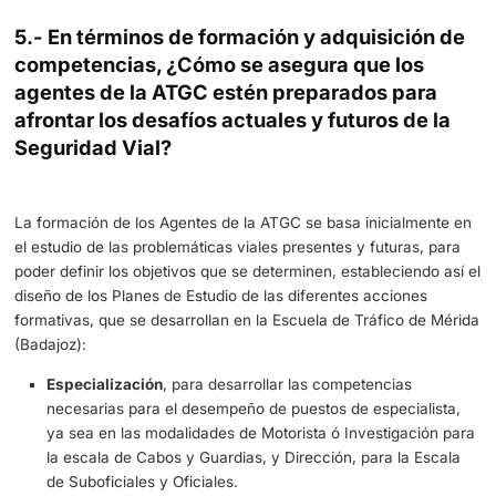
Por otro la ATGC, año tras año, forma parte del Comité d
Expertos de Ponle Freno de Atresmedia, cuyos premios
entregados anualmente, reconocen la labor de personas
entidades para reducir víctimas de tráfico, siendo esta U
sus componentes reconocidos en diferentes ocasiones.
En este mismo sentido también colaboramos muy estre
con la Fundación Línea Directa, fundación nacida hace 
bajo el lema “Por la Seguridad Vial”, siendo su principal m
ayudar a reducir el número de víctimas de siniestros vial
nuestras carreteras, a través de cuatro principios, la divu
investigación, formación y sobre todo la acción social.
Colaboración con UNIPUBLIC, a través de la DGT, para l
prestación de los servicios de Seguridad Vial relacionado
ediciones de la prueba deportiva VCE (Vuelta Ciclista a E
e igualmente en todos aquellos eventos de carácter lúdic
deportivo, festivos etc., que convoquen a un elevado n