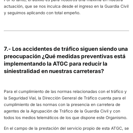
Cinemómetros, Investigación, así como sus corresp
actualizaciones con la frecuencia que se determine.
Máster Universitario en Tráfico y Seguridad Vial
, 
basa en la formación especializada en el ámbito cient
técnico y jurídico, proporcionando conocimientos a
y especializados en los aspectos científico-técnicos
relacionados con las investigaciones de los siniestros
Curso Universitario en Reconstrucción de Siniestr
Viales,
para la adquisición de competencias de inve
de siniestros viales aplicando el método científico.
Curso Universitario en Seguridad en el Transporte
Terrestre,
para desarrollar funciones multidisciplina
Inspección del Transporte por Carretera, así como la
aplicación del método científico en diligencias e inf
como peritos judiciales, en casos de manipulaciones
tacógrafos o el inadecuado aseguramiento de las car
como en siniestros viales en el transporte de merca