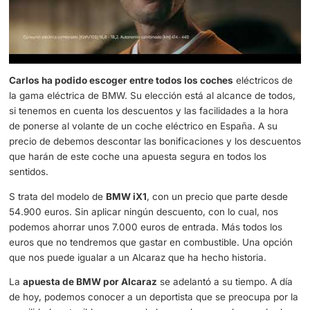
movilidad sostenible.
Así es el coche eléctrico que conduce Carlos Alcaraz
Carlos ha podido escoger entre todos los coches
eléctr
la gama eléctrica de BMW. Su elección está al alcance d
si tenemos en cuenta los descuentos y las facilidades a l