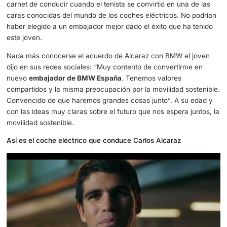
sentidos, gracias a la capacidad que demuestra para ir h
objetivos. España se encamina hacia el vehículo eléctrico
hace con la misma firmeza que este deportista.
Carlos Alcaraz elige este coche eléctrico
Desde
hace pocos meses que Carlos Alcaraz
es embaja
la gama eléctrica de BMW. Prácticamente acababa de sa
carnet de conducir cuando el tenista se convirtió en una 
caras conocidas del mundo de los coches eléctricos. No
haber elegido a un embajador mejor dado el éxito que ha
este joven.
Nada más conocerse el acuerdo de Alcaraz con BMW el 
dijo en sus redes sociales: “Muy contento de convertirm
nuevo
embajador de BMW España
. Tenemos valores
compartidos y la misma preocupación por la movilidad so
Convencido de que haremos grandes cosas junto”. A su 
con las ideas muy claras sobre el futuro que nos espera j