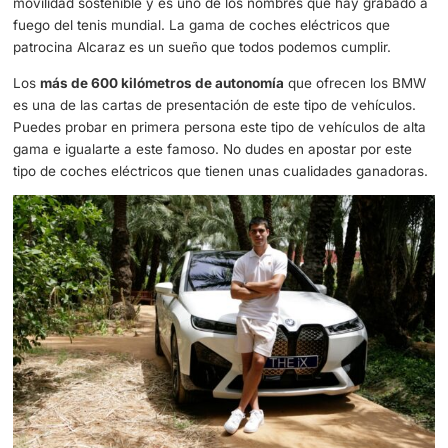
de ponerse al volante de un coche eléctrico en España. 
precio de debemos descontar las bonificaciones y los d
que harán de este coche una apuesta segura en todos lo
sentidos.
S trata del modelo de
BMW iX1
, con un precio que parte
54.900 euros. Sin aplicar ningún descuento, con lo cual,
podemos ahorrar unos 7.000 euros de entrada. Más todo
euros que no tendremos que gastar en combustible. Una
que nos puede igualar a un Alcaraz que ha hecho historia
La
apuesta de BMW por Alcaraz
se adelantó a su tiempo
de hoy, podemos conocer a un deportista que se preocup
movilidad sostenible y es uno de los nombres que hay g
fuego del tenis mundial. La gama de coches eléctricos q
patrocina Alcaraz es un sueño que todos podemos cumpli
Los
más de 600 kilómetros de autonomía
que ofrecen 