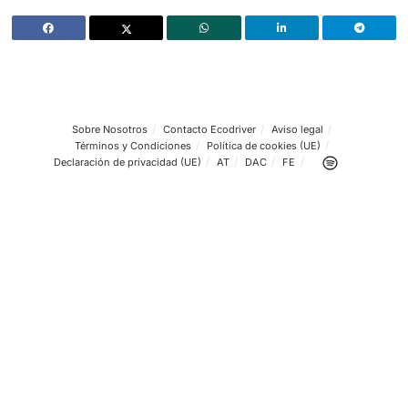
aparcamientos seguros para camiones. No obstante, aler
dos grandes desafíos: el cambio cultural hacia la digitaliz
especialmente en empresas pequeñas, y la coordinación
entre todos los actores del ecosistema logístico.
España encara así una nueva fase normativa que orienta
movilidad hacia la eficiencia, la descarbonización y la in
tecnológica, pilares fundamentales para un sistema de tr
seguro, sostenible y preparado para los retos futuros.
Sobre Nosotros
Contacto Ecodriver
Aviso legal
Términos y Condiciones
Política de cookies (UE)