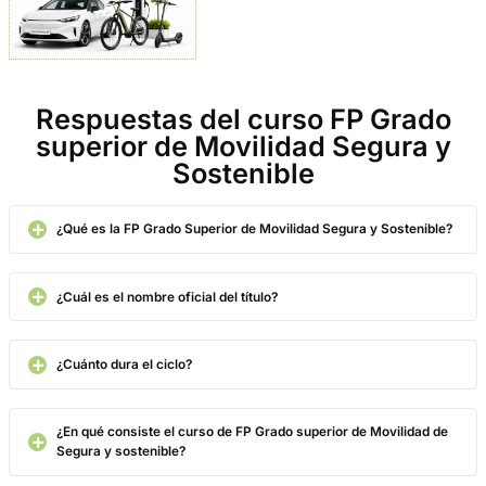
Laura





Hola a todos, quiero contar cómo el curso de FP Grado superior
Movilidad de Segura y sostenible cambió mi vida. Antes del cur
sabía qué dirección tomar en mi carrera profesional. Sin embarg
desde que comencé las clases, supe que había encontrado mi
vocación. Ahora, puedo decir que estoy trabajando en lo que a
ayudando a construir un futuro más sostenible y seguro. Si está
buscando una carrera que te permita marcar la diferencia, este
es para ti
Carlos





Como emprendedor, siempre estoy buscando nuevas oportunid
conocimientos que puedan impulsar mi carrera. Si eres un