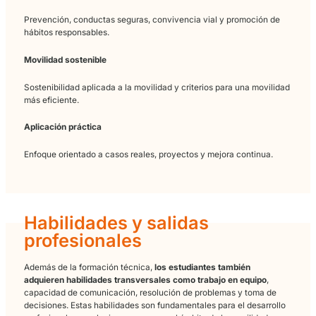
- Colaboración interdisciplinaria
: El campo de la movilidad s
y sostenible requiere una colaboración estrecha entre divers
disciplinas, como la ingeniería, la arquitectura, la economía y 
sociología.
Los estudiantes tienen la oportunidad de trabajar en proyect
conjuntos con profesionales de diferentes campos, lo que
enriquece su experiencia educativa y fortalece sus habilidad
trabajo en equipo.
Qué aprenderás
El ciclo combina contenidos de formación/educación vial, seg
vial y movilidad sostenible. Este resumen por áreas te ayuda a
entender el enfoque.
Didáctica y evaluación