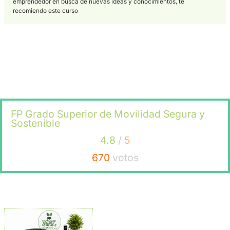
María





Desde que empecé este curso, he descubierto una pasión por l
movilidad sostenible que no sabía que tenía. Las clases son di
y los profesores están siempre dispuestos a ayudar. Además, el
enfoque práctico del curso me
Juan





Después de trabajar durante años en un sector que no me apas
decidí tomar un nuevo rumbo y encontré este curso. Ha sido un
mejores decisiones que he tomado en mi vida. Aprendí sobre la
últimas tecnologías en movilidad sostenible y cómo implementa
manera segura.