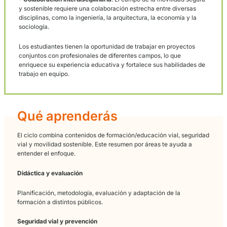
- Oportunidades laborales
: El sector de la movilidad segura y
sostenible ofrece una amplia gama de oportunidades laborale
Los graduados de un curso de FP Grado Superior de Movilida
Segura y Sostenible pueden encontrar empleo en organismo
gubernamentales, empresas de transporte, consultoras de
movilidad, instituciones académicas y organizaciones sin fin
lucro. Además, también pueden emprender proyectos por cu
propia.
- Contribución al medio ambiente
: La movilidad segura y
sostenible tiene un impacto positivo en el medio ambiente. Al
promover el uso de medios de transporte más limpios y eficie
se reducen las emisiones de gases de efecto invernadero y s
mejora la calidad del aire.
- Desarrollo de habilidades técnicas
: Durante el curso, los
estudiantes adquieren habilidades técnicas relevantes para e
campo de la movilidad segura y sostenible. Aprenden a utiliza
herramientas y software especializados para la planificación
evaluación de proyectos, así como a analizar datos y diseñar
estrategias efectivas.