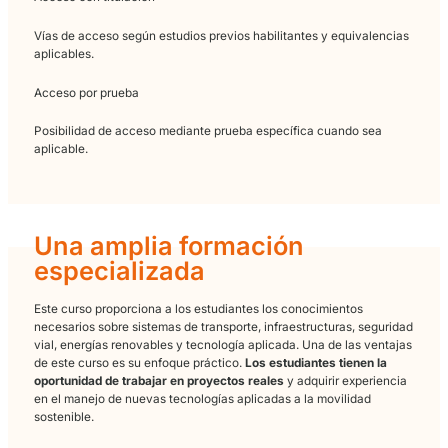
estudiantes para trabajar en el diseño, desarrollo y gestión de sol
sostenibles de movilidad, tanto en el ámbito urbano como en el int
Requisitos de Acceso
El acceso a un ciclo de Grado Superior puede realizarse por
distintas vías según la normativa educativa. Lo más habitual 
acceder con una titulación previa que habilite el acceso o me
prueba cuando corresponda.
Acceso con titulación
Vías de acceso según estudios previos habilitantes y equival
aplicables.
Acceso por prueba
Posibilidad de acceso mediante prueba específica cuando se
aplicable.