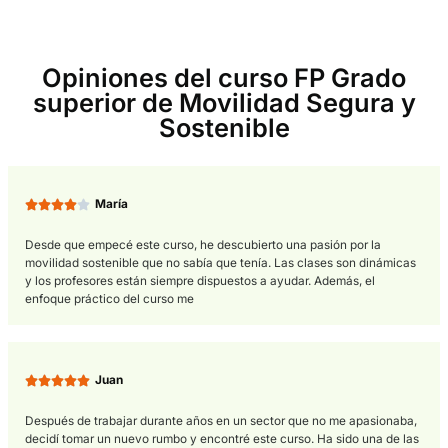
Habilidades y salidas
profesionales
Además de la formación técnica,
los estudiantes también
adquieren habilidades transversales como trabajo en equipo
capacidad de comunicación, resolución de problemas y toma
decisiones. Estas habilidades son fundamentales para el desar
profesional en cualquier campo, y en el ámbito de la movilida
segura y sostenible no son una excepción. Los profesionales 
este sector deben ser capaces de colaborar con diferentes ac
y encontrar soluciones innovadoras para los desafíos que plan
movilidad en la actualidad.
Una de las salidas profesionales más destacadas para los
graduados de este curso es trabajar en la
planificación y gest
sistemas de transporte sostenible en organismos públicos y
privados
. También pueden desempeñar funciones de consulto
empresas especializadas en movilidad segura y sostenible, o
trabajar en el diseño y desarrollo de vehículos y sistemas de