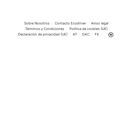
Jesús





La formación en seguridad vial es fundamental para fomentar u
cultura de respeto y responsabilidad en el tráfico vial. No espe
y ¡apúntate a este curso!
Laura G.





Si realmente quieres aprender sobre riesgos en la vía pública, 
al curso de prevención de riesgos viales y seguridad vial.
Alba





Con este curso puse en práctica las medidas de prevención de 
relacionadas con la seguridad vial.