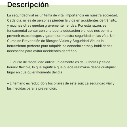
comenzar desde el hogar y la escuela, ya que es fundamental
inculcar buenos hábitos y actitudes seguras desde temprana 
Es importante destacar que este curso no solo está dirigido a
conductores profesionales, sino que está abierto a cualquier
persona interesada en adquirir conocimientos en seguridad via
Todos somos partícipes del tráfico
vial y, por lo tanto, todos debemos asumir la responsabilidad d
asegurar nuestra propia seguridad y la de los demás.
Descripción
La seguridad vial es un tema de vital importancia en nuestra so
Cada día, miles de personas pierden la vida en accidentes de tr
y muchas otras quedan gravemente heridas. Por esta razón, es