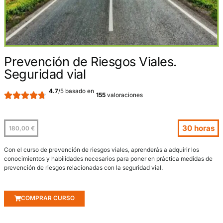
Prevención de Riesgos Viales.
Seguridad vial
4.7
/5 basado en





155
valoraciones
3
180,00
€
Con el curso de prevención de riesgos viales, aprenderás a adquirir