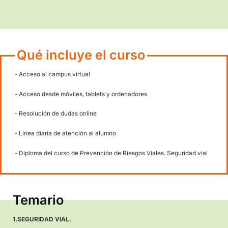
fundamental contar con una buena educación vial que nos per
prevenir estos riesgos y garantizar nuestra seguridad en las vía
Curso de Prevención de Riesgos Viales y Seguridad Vial es la
herramienta perfecta para adquirir los conocimientos y habilid
necesarios para evitar accidentes de tráfico.
– El curso de modalidad online únicamente es de 30 horas y es 
horario flexible, lo que significa que puede realizarse desde cua
lugar en cualquier momento del día.
– El temario es reducido y los pilares de este son: La seguridad v
las medidas para la prevención.