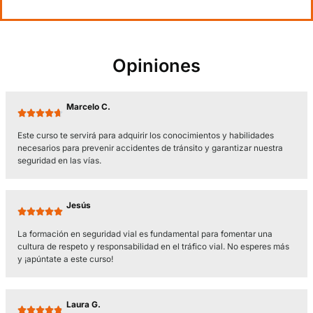
1.SEGURIDAD VIAL.
1.1.
Los Accidentes Laborales Viales.
1.2.
Factores de Riesgo.
2.MEDIDAS PARA LA PREVENCIÓN.
2.1.
Hábitos Positivos.
2.2.
Prevención Laboral-Vial.
2.3.
El Plan de Evaluación de Riesgos Laborales-Viales.
2.4.
La Investigación de Accidentes de Tráfico.